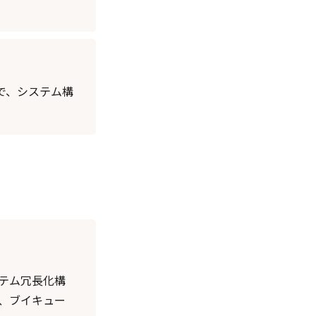
で、システム構
テム冗長化構
、ブイキュー