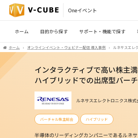
Oneイベント
ホーム
目的から探す
サポート・機能で探す
ホーム
オンラインイベント・ウェビナー配信 導入事例
ルネサスエレク
IR・SRコミュニケーション
事前収録・映像制作
(株主総会・決算説明会)
インタラクティブで高い株主満
PLATINUM STUDIO（東京）
医療・製薬・学術イベント
ハイブリッドでの出席型バーチ
ハイブリッドイベント会場（東京
ルネサスエレクトロニクス株式会
ROYAL STUDIO（大阪）
バーチャル株主総会
ハイブリッド
VCP
V-CUBE セミナー
半導体のリーディングカンパニーであるルネサ