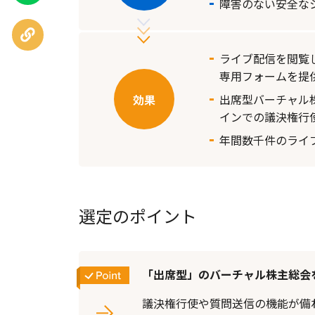
障害のない安全な
URLを
コピー
ライブ配信を閲覧
専用フォームを提
出席型バーチャル
インでの議決権行
年間数千件のライ
選定のポイント
「出席型」のバーチャル株主総会
議決権行使や質問送信の機能が備