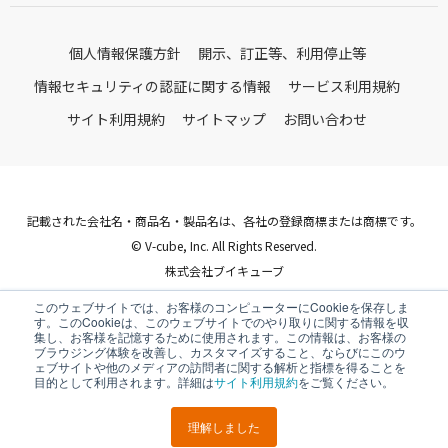
個人情報保護方針
開示、訂正等、利用停止等
情報セキュリティの認証に関する情報
サービス利用規約
サイト利用規約
サイトマップ
お問い合わせ
記載された会社名・商品名・製品名は、各社の登録商標または商標です。
© V-cube, Inc. All Rights Reserved.
株式会社ブイキューブ
Follow Us
このウェブサイトでは、お客様のコンピューターにCookieを保存しま
す。このCookieは、このウェブサイトでのやり取りに関する情報を収
集し、お客様を記憶するために使用されます。この情報は、お客様の
ブラウジング体験を改善し、カスタマイズすること、ならびにこのウ
ェブサイトや他のメディアの訪問者に関する解析と指標を得ることを
目的として利用されます。詳細は
サイト利用規約
をご覧ください。
理解しました
LINEで
URLを
ポスト
シェア
送る
コピー