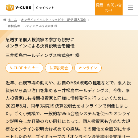
見積・お問い合
Oneイベント
わせ
ホーム
オンラインイベント・ウェビナー配信 導入事例
三井松島ホールディングス株式会社 様
急増する個人投資家の参加も視野に
オンラインによる決算説明会を開催
三井松島ホールディングス株式会社 様
V-CUBE セミナー
決算説明会
オンライン
近年、石炭市場の動向や、独自のM&A戦略の推進などで、個人投
資家から高い注目を集める三井松島ホールディングス。今後、個
人投資家にも機関投資家と同様に情報発信を行っていくために、
2022年5月、同年3月期の決算説明会をオンラインで開催しまし
た。ごく小規模で、一般的なWeb会議システムを使ったオンライ
ン説明会しか経験のない同社にとって、個人投資家も含めた大規
模なオンライン説明会は初めての経験。その開催を全面的にサポ
ートしたのが、ブイキューブの「オンライン決算説明会支援サー