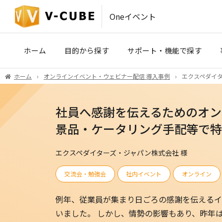
Oneイベント
ホーム
目的から探す
サポート・機能で探す
ホーム
オンラインイベント・ウェビナー配信 導入事例
エクスペダイタ
IR・SRコミュニケーション
事前収録・映像制作
(株主総会・決算説明会)
社員へ感謝を伝えるためのオン
PLATINUM STUDIO（東京）
医療・製薬・学術イベント
景品・ケータリング手配等で特
ハイブリッドイベント会場（東京
エクスペダイターズ・ジャパン株式会社 様
ROYAL STUDIO（大阪）
交流会・勉強会
社内イベント
オンライン
VCP
例年、従業員が集まり日ごろの感謝を伝えるイ
いました。 しかし、情勢の影響もあり、昨年
V-CUBE セミナー