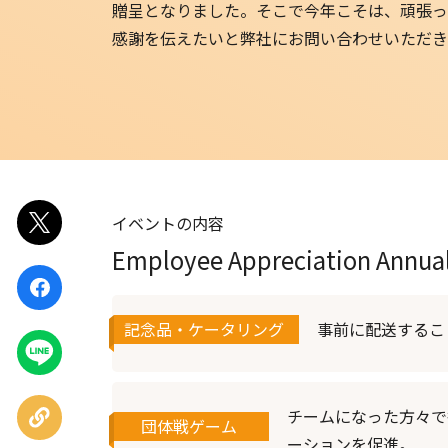
贈呈となりました。そこで今年こそは、頑張っ
EventIn
感謝を伝えたいと弊社にお問い合わせいただき
Zoom ウェビナー
イベントの内容
ポスト
Employee Appreciation Annua
シェア
記念品・ケータリング
事前に配送するこ
LINEで
送る
URLを
チームになった方々で
団体戦ゲーム
コピー
ーションを促進。