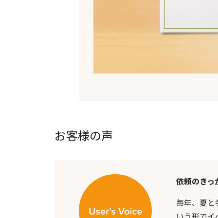
お客様の声
依頼のきっ
毎年、夏と
いう形でイ