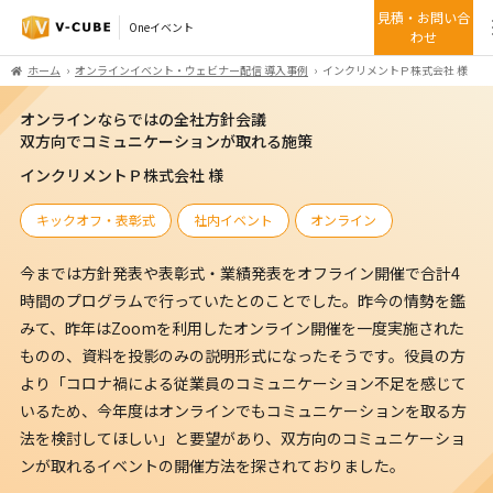
見積・お問い合
Oneイベント
わせ
ホーム
オンラインイベント・ウェビナー配信 導入事例
インクリメントＰ株式会社 様
オンラインならではの全社方針会議
双方向でコミュニケーションが取れる施策
インクリメントＰ株式会社 様
キックオフ・表彰式
社内イベント
オンライン
今までは方針発表や表彰式・業績発表をオフライン開催で合計4
時間のプログラムで行っていたとのことでした。昨今の情勢を鑑
みて、昨年はZoomを利用したオンライン開催を一度実施された
ものの、資料を投影のみの説明形式になったそうです。役員の方
より「コロナ禍による従業員のコミュニケーション不足を感じて
いるため、今年度はオンラインでもコミュニケーションを取る方
法を検討してほしい」と要望があり、双方向のコミュニケーショ
ンが取れるイベントの開催方法を探されておりました。