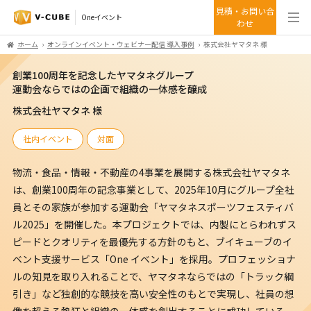
見積・お問い合
Oneイベント
わせ
ホーム
オンラインイベント・ウェビナー配信 導入事例
株式会社ヤマタネ 様
創業100周年を記念したヤマタネグループ
運動会ならではの企画で組織の一体感を醸成
株式会社ヤマタネ 様
社内イベント
対面
物流・食品・情報・不動産の4事業を展開する株式会社ヤマタネ
は、創業100周年の記念事業として、2025年10月にグループ全社
員とその家族が参加する運動会「ヤマタネスポーツフェスティバ
ル2025」を開催した。本プロジェクトでは、内製にとらわれずス
ピードとクオリティを最優先する方針のもと、ブイキューブのイ
ベント支援サービス「One イベント」を採用。プロフェッショナ
ルの知見を取り入れることで、ヤマタネならではの「トラック綱
引き」など独創的な競技を高い安全性のもとで実現し、社員の想
像を超える熱狂と組織の一体感を創出することに成功している。