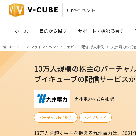
Oneイベント
ホーム
目的から探す
サポート・機能で探す
ホーム
オンラインイベント・ウェビナー配信 導入事例
九州電力株式会
IR・SRコミュニケーション
事前収録・映像制作
(株主総会・決算説明会)
10万人規模の株主のバーチャ
PLATINUM STUDIO（東京）
医療・製薬・学術イベント
ブイキューブの配信サービスが
ハイブリッドイベント会場（東京
九州電力株式会社 様
ROYAL STUDIO（大阪）
バーチャル株主総会
ハイブリッド
VCP
V-CUBE セミナー
13万人を超す株主を抱える九州電力は、202