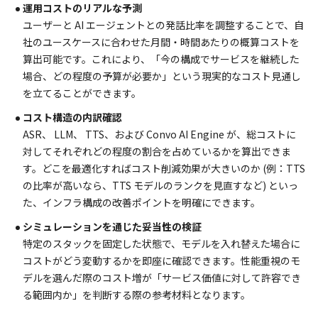
運用コストのリアルな予測
ユーザーと AI エージェントとの発話比率を調整することで、自
社のユースケースに合わせた月間・時間あたりの概算コストを
算出可能です。これにより、「今の構成でサービスを継続した
場合、どの程度の予算が必要か」という現実的なコスト見通し
を立てることができます。
コスト構造の内訳確認
ASR、 LLM、 TTS、および Convo AI Engine が、総コストに
対してそれぞれどの程度の割合を占めているかを算出できま
す。どこを最適化すればコスト削減効果が大きいのか (例：TTS
の比率が高いなら、TTS モデルのランクを見直すなど) といっ
た、インフラ構成の改善ポイントを明確にできます。
シミュレーションを通じた妥当性の検証
特定のスタックを固定した状態で、モデルを入れ替えた場合に
コストがどう変動するかを即座に確認できます。性能重視のモ
デルを選んだ際のコスト増が「サービス価値に対して許容でき
る範囲内か」を判断する際の参考材料となります。