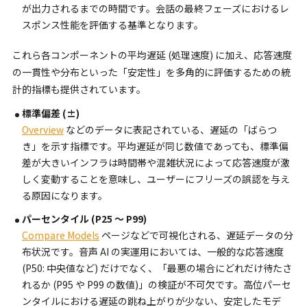
が出力されるまでの時間です。会話の最終フェーズにおけるレ
スポンス性能を評価する基準となります。
これら各コンポーネントの平均遅延 (処理速度) に加え、応答速度
の一貫性や分布といった「安定性」を多角的に評価するための統
計的指標も提供されています。
標準偏差 (±)
Overview
などのデータに表記されている、遅延の「ばらつ
き」を示す指標です。平均遅延が同じ数値であっても、標準偏
差が大きいインフラは時間帯や混雑状況によって応答速度が激
しく変動することを意味し、ユーザーにフリーズの誤認を与え
る原因になります。
パーセンタイル (P25 〜 P99)
Compare Models
ページなどで可視化される、遅延データの分
布状況です。音声 AI の実運用においては、一般的な応答速度
(P50: 中央値など) だけでなく、「最悪の場合にどれだけ待たさ
れるか (P95 や P99 の数値)」の検証が不可欠です。高位パーセ
ンタイルにおける遅延の跳ね上がりが少ない、安定したモデ