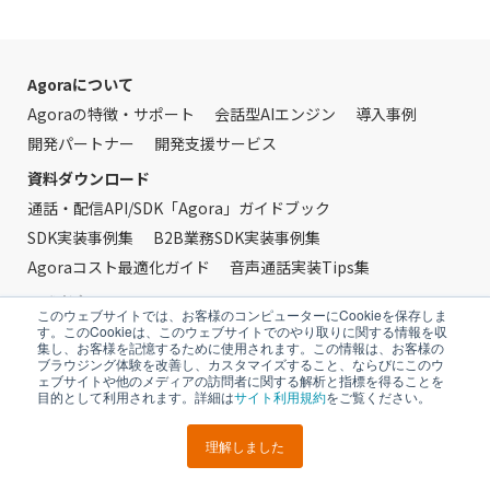
Agoraについて
Agoraの特徴・サポート
会話型AIエンジン
導入事例
開発パートナー
開発支援サービス
資料ダウンロード
通話・配信API/SDK「Agora」ガイドブック
SDK実装事例集
B2B業務SDK実装事例集
Agoraコスト最適化ガイド
音声通話実装Tips集
開発者向け
このウェブサイトでは、お客様のコンピューターにCookieを保存しま
クイックスタート
開発者ブログ
技術サポート
す。このCookieは、このウェブサイトでのやり取りに関する情報を収
集し、お客様を記憶するために使用されます。この情報は、お客様の
Tencent Cloud
ブラウジング体験を改善し、カスタマイズすること、ならびにこのウ
ェブサイトや他のメディアの訪問者に関する解析と指標を得ることを
無料トライアル
お問い合わせ
FAQ
目的として利用されます。詳細は
サイト利用規約
をご覧ください。
理解しました
LINEで
URLを
ポスト
シェア
送る
コピー