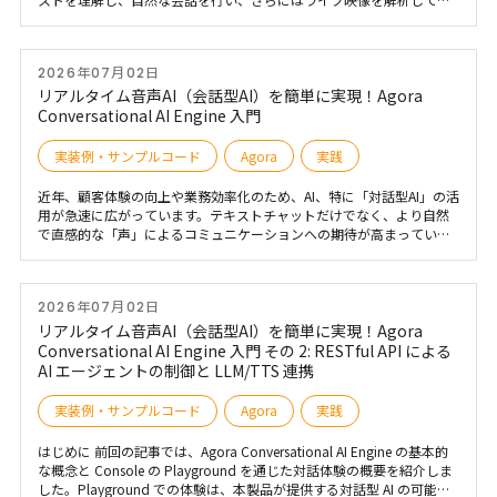
クションを実行することが可能になります。 Agora の 会話型 AI SDK
は、自動化・通信・リアルタイムの意思決定 を進化させるのに重要な
役割を担っています。 本記事では、こうした技術がさまざまな業界で
2026年07月02日
どのように活用されているのか、注目の事例を詳しく紹介し、IoT の未
来がどのように変わっていくのか を探ります。
リアルタイム音声AI（会話型AI）を簡単に実現！Agora
Conversational AI Engine 入門
実装例・サンプルコード
Agora
実践
近年、顧客体験の向上や業務効率化のため、AI、特に「対話型AI」の活
用が急速に広がっています。テキストチャットだけでなく、より自然
で直感的な「声」によるコミュニケーションへの期待が高まっていま
す。 しかし、人間とAIがリアルタイムでスムーズに音声対話するシス
テムを構築しようとしても、遅延、ネットワークの不安定さ、背景ノ
イズ、精度の問題といった課題が、しばしばユーザー体験を損ない、
2026年07月02日
フラストレーションの原因となってきました。 この記事では、そうし
た課題を解決し、高品質なリアルタイム音声AIアプリケーションの開
リアルタイム音声AI（会話型AI）を簡単に実現！Agora
発を加速する「Agora Conversational AI Engine」について、初めての
Conversational AI Engine 入門 その 2: RESTful API による
方向けに分かりやすく解説します。製品の概要とその強み、そしてこ
AI エージェントの制御と LLM/TTS 連携
の製品を試していただく方法に焦点を当ててご紹介します。
実装例・サンプルコード
Agora
実践
はじめに 前回の記事では、Agora Conversational AI Engine の基本的
な概念と Console の Playground を通じた対話体験の概要を紹介しま
した。Playground での体験は、本製品が提供する対話型 AI の可能性