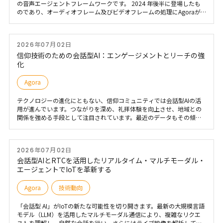
の音声エージェントフレームワークです。 2024 年後半に登場したも
のであり、オーディオフレーム及びビデオフレームの処理にAgoraが
採用されています。 この記事では、TEN framework の紹介とローカル
ビルドの手順を簡単に紹介します。 TEN framework 公式サイト：
https://www.theten.ai/
2026年07月02日
信仰技術のための会話型AI：エンゲージメントとリーチの強
化
Agora
テクノロジーの進化にともない、信仰コミュニティでは会話型AIの活
用が進んでいます。つながりを深め、礼拝体験を向上させ、地域との
関係を強める手段として注目されています。最近のデータもその傾向
を示しています。2023年には教会の約37％がAI技術を時折利用してい
ましたが、2024年にはその割合が急増し、教会スタッフの66％以上が
日常的にAIツールを取り入れるようになりました。 会話型AIは、聖書
2026年07月02日
をもとにした励ましの言葉やガイド付きの祈り、あらゆるスピリチュ
アルな伝統に根ざした前向きなメッセージを通じて、信仰に基づく対
会話型AIとRTCを活用したリアルタイム・マルチモーダル・
話を豊かにする可能性を秘めています。 以下では、会話型音声AIが信
エージェントでIoTを革新する
仰テック（Faith-Tech）の分野でどのように活用されているか、その革
新的な事例をいくつか紹介します。
Agora
技術動向
「会話型 AI」がIoTの新たな可能性を切り開きます。最新の大規模言語
モデル（LLM）を活用したマルチモーダル通信により、複雑なリクエ
ストを理解し、自然な会話を行い、さらにはライブ映像を解析してア