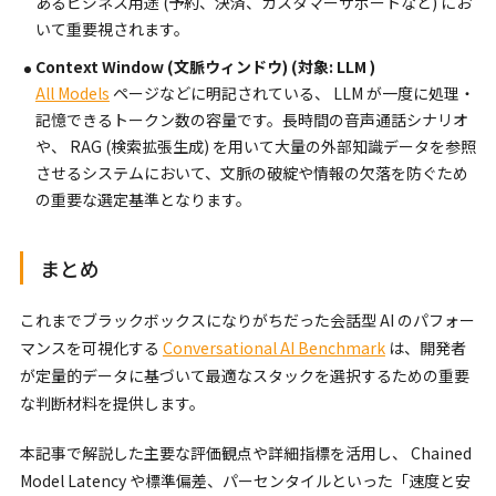
あるビジネス用途 (予約、決済、カスタマーサポートなど) にお
いて重要視されます。
Context Window (文脈ウィンドウ) (対象: LLM )
All Models
ページなどに明記されている、 LLM が一度に処理・
記憶できるトークン数の容量です。長時間の音声通話シナリオ
や、 RAG (検索拡張生成) を用いて大量の外部知識データを参照
させるシステムにおいて、文脈の破綻や情報の欠落を防ぐため
の重要な選定基準となります。
まとめ
これまでブラックボックスになりがちだった会話型 AI のパフォー
マンスを可視化する
Conversational AI Benchmark
は、開発者
が定量的データに基づいて最適なスタックを選択するための重要
な判断材料を提供します。
本記事で解説した主要な評価観点や詳細指標を活用し、 Chained
Model Latency や標準偏差、パーセンタイルといった「速度と安