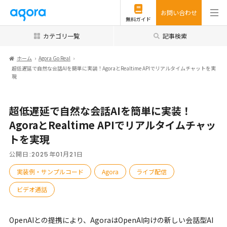
お問い合わせ
無料ガイド
カテゴリ一覧
記事検索
ホーム
Agora Go Real
超低遅延で自然な会話AIを簡単に実装！AgoraとRealtime APIでリアルタイムチャットを実
現
超低遅延で自然な会話AIを簡単に実装！
AgoraとRealtime APIでリアルタイムチャッ
トを実現
公開日:
2025年01月21日
実装例・サンプルコード
Agora
ライブ配信
ビデオ通話
OpenAIとの提携により、AgoraはOpenAI向けの新しい会話型AI