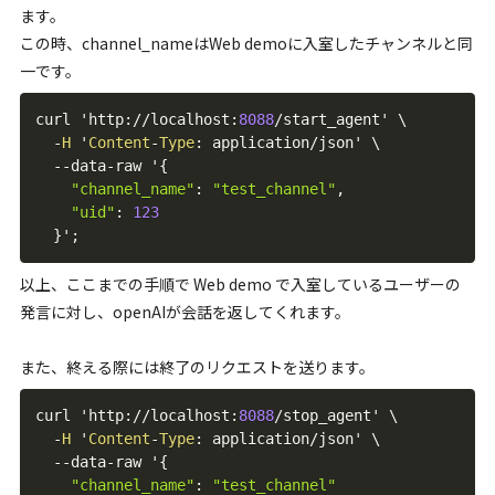
ます。
この時、channel_nameはWeb demoに入室したチャンネルと同
一です。
curl 'http
:
/
/
localhost
:
8088
/
start_agent' \          
-
H
 '
Content
-
Type
:
 application
/
json' \

--
data
-
raw '
{
"channel_name"
:
"test_channel"
,
"uid"
:
123
}
'
;
以上、ここまでの手順で Web demo で入室しているユーザーの
発言に対し、openAIが会話を返してくれます。
また、終える際には終了のリクエストを送ります。
curl 'http
:
/
/
localhost
:
8088
/
stop_agent' \           
-
H
 '
Content
-
Type
:
 application
/
json' \

--
data
-
raw '
{
"channel_name"
:
"test_channel"