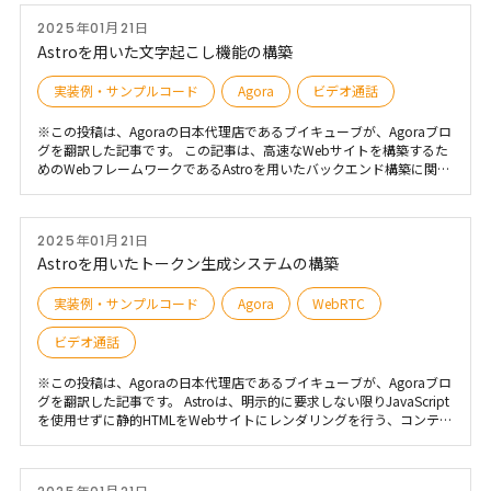
にクラウド録画を追加します。
2025年01月21日
Astroを用いた文字起こし機能の構築
実装例・サンプルコード
Agora
ビデオ通話
※この投稿は、Agoraの日本代理店であるブイキューブが、Agoraブロ
グを翻訳した記事です。 この記事は、高速なWebサイトを構築するた
めのWebフレームワークであるAstroを用いたバックエンド構築に関す
るシリーズのパート3です。 パート1 Astroを用いたトークン生成シス
テムの構築 パート2 Astroを用いたクラウドレコーディングの実装
2025年01月21日
Astroを用いたトークン生成システムの構築
実装例・サンプルコード
Agora
WebRTC
ビデオ通話
※この投稿は、Agoraの日本代理店であるブイキューブが、Agoraブロ
グを翻訳した記事です。 Astroは、明示的に要求しない限りJavaScript
を使用せずに静的HTMLをWebサイトにレンダリングを行う、コンテン
ツの多いウェブサイトに適したフレームワークです。コンテンツが多
いサイトは、ほとんどがフロントエンドのコードです。 このガイドで
は、Agoraビデオ通話用のバックエンドトークン生成システムを構築