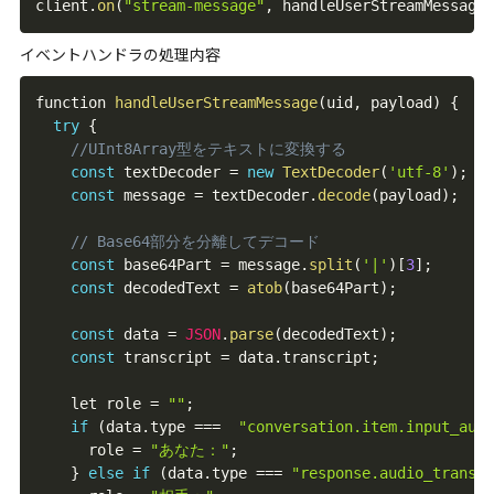
client
.
on
(
"stream-message"
,
 handleUserStreamMessage
)
イベントハンドラの処理内容
function 
handleUserStreamMessage
(
uid
,
 payload
)
{
try
{
//UInt8Array型をテキストに変換する
const
 textDecoder 
=
new
TextDecoder
(
'utf-8'
)
;
const
 message 
=
 textDecoder
.
decode
(
payload
)
;
// Base64部分を分離してデコード
const
 base64Part 
=
 message
.
split
(
'|'
)
[
3
]
;
const
 decodedText 
=
atob
(
base64Part
)
;
const
 data 
=
JSON
.
parse
(
decodedText
)
;
const
 transcript 
=
 data
.
transcript
;
    let role 
=
""
;
if
(
data
.
type 
==
=
"conversation.item.input_audi
      role 
=
"あなた："
;
}
else
if
(
data
.
type 
==
=
"response.audio_transcr