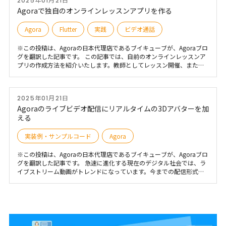
2025年01月21日
します。 Astroを用いたビデオ通話アプリのフロントエンド構築につい
ては、以下の記事を参照ください。 話題の最新フロントエンドフレー
Agoraで独自のオンラインレッスンアプリを作る
ムワーク「Astro」とReactJSを使用してビデオ通話アプリを構築する
Agora
Flutter
実践
ビデオ通話
※この投稿は、Agoraの日本代理店であるブイキューブが、Agoraブロ
グを翻訳した記事です。 この記事では、自前のオンラインレッスンア
プリの作成方法を紹介いたします。教師としてレッスン開催、または
生徒として授業料の支払いやレッスン受講などをこのアプリにて完結
させることができます。すべてのビデオレッスンはプラットフォーム
上で実施されるので、認証、ユーザー管理や支払い機能の他に多様な
2025年01月21日
リアルタイムの機能も含まれる包括的なアプリになります。
Agoraのライブビデオ配信にリアルタイムの3Dアバターを加
える
実装例・サンプルコード
Agora
※この投稿は、Agoraの日本代理店であるブイキューブが、Agoraブロ
グを翻訳した記事です。 急速に進化する現在のデジタル社会では、ラ
イブストリーム動画がトレンドになっています。今までの配信形式よ
りユーザーがもっと没入的な機能でカスタマイズできるストリーミン
グオプションを期待しています。コンテンツの作成者は独創性をもつ
形式でのライブ配信を求めており、配信者の動きや表情を反映するダ
イナミックな3Dアバターへのニーズが生まれました。