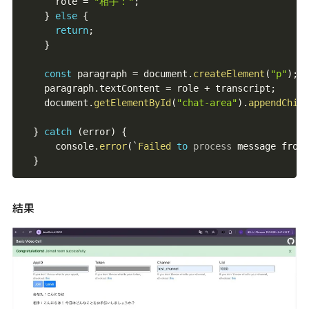
      role 
=
"相手："
;
}
else
{
return
;
}
const
 paragraph 
=
 document
.
createElement
(
"p"
)
;
    paragraph
.
textContent 
=
 role 
+
 transcript
;
    document
.
getElementById
(
"chat-area"
)
.
appendChild
}
catch
(
error
)
{
      console
.
error
(
`
Failed
to
process
 message from 
}
結果