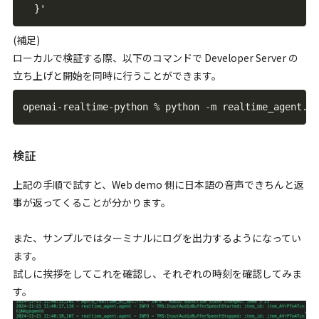
}
(補足)
ローカルで検証する際、以下のコマンドで Developer Server の
立ち上げと開始を同時に行うことができます。
openai
-
realtime
-
python 
%
 python 
-
m realtime_agent
.
ma
検証
上記の手順で試すと、Web demo 側に日本語の音声できちんと返
事が返ってくることが分かります。
また、サンプルではターミナルにログを出力するようになってい
ます。
試しに挨拶をしてこれを確認し、それぞれの時刻を確認してみま
す。