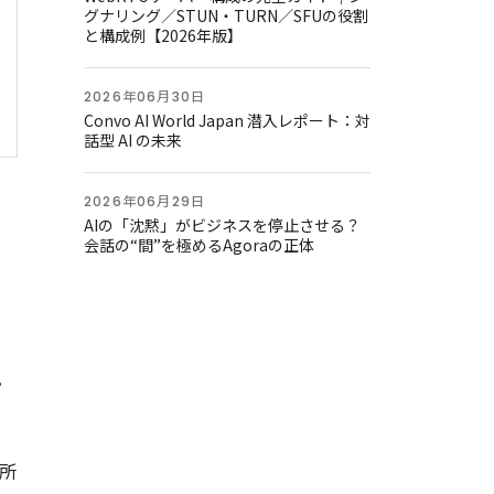
グナリング／STUN・TURN／SFUの役割
と構成例【2026年版】
2026年06月30日
Convo AI World Japan 潜入レポート：対
話型 AI の未来
2026年06月29日
AIの「沈黙」がビジネスを停止させる？
会話の“間”を極めるAgoraの正体
。
所