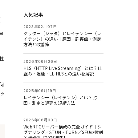
人気記事
、
て
2023年02月07日
ョ
ジッター（ジッタ）とレイテンシー（レ
イテンシ）の違い｜原因・許容値・測定
方法と改善策
性
2026年06月26日
HLS（HTTP Live Streaming）とは？仕
組み・遅延・LL-HLSとの違いを解説
何
2025年09月19日
ッ
レイテンシー（レイテンシ）とは？ 原
因・測定と遅延の短縮方法
2026年06月30日
WebRTCサーバー構成の完全ガイド｜シ
グナリング／STUN・TURN／SFUの役割
と構成例【2026年版】