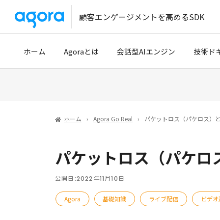
顧客エンゲージメントを高めるSDK
ホーム
Agoraとは
会話型AIエンジン
技術ド
導入事例
クイッ
開発パートナー
開発者
ホーム
Agora Go Real
パケットロス（パケロス）と
技術サ
パケットロス（パケロ
Tencen
公開日:
2022年11月10日
Agora
基礎知識
ライブ配信
ビデオ