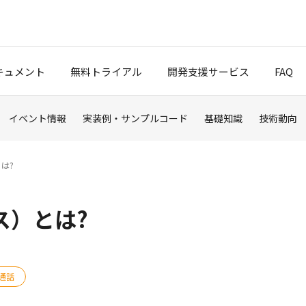
キュメント
無料トライアル
開発支援サービス
FAQ
イベント情報
実装例・サンプルコード
基礎知識
技術動向
クスタート
ブログ
は?
ポート
ス）とは?
t Cloud
通話