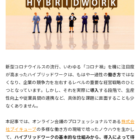
新型コロナウイルスの流行、いわゆる「コロナ禍」を機に注目度
が高まったハイブリッドワークは、もはや一過性の
働き方
ではな
くなり、企業の競争力を左右するレベルの重要な経営戦略のひと
つとなっています。しかし、それを実際に
導入
する段階で、生産
性向上や従業員間の連携など、具体的な課題に直面することも少
なくありません。
本記事では、オンライン会議のプロフェッショナルである
株式会
社ブイキューブ
の多様な働き方の現場で培ったノウハウを生かし
て、
ハイブリッドワークの基本的な仕組みから、導入によって得