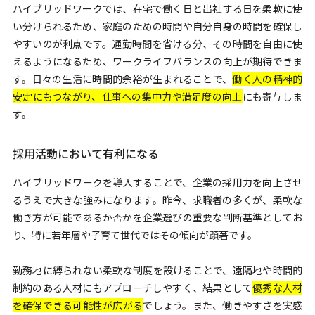
ハイブリッドワークでは、在宅で働く日と出社する日を柔軟に使
い分けられるため、家庭のための時間や自分自身の時間を確保し
やすいのが利点です。通勤時間を省ける分、その時間を自由に使
えるようになるため、ワークライフバランスの向上が期待できま
す。日々の生活に時間的余裕が生まれることで、
働く人の精神的
安定にもつながり、仕事への集中力や満足度の向上
にも寄与しま
す。
採用活動において有利になる
ハイブリッドワークを導入することで、企業の採用力を向上させ
るうえで大きな強みになります。昨今、求職者の多くが、柔軟な
働き方が可能であるか否かを企業選びの重要な判断基準としてお
り、特に若年層や子育て世代ではその傾向が顕著です。
勤務地に縛られない柔軟な制度を設けることで、遠隔地や時間的
制約のある人材にもアプローチしやすく、結果として
優秀な人材
を確保できる可能性が広がる
でしょう。また、働きやすさを実感