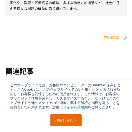
率化や、教育・医療格差の解消、多様な働き方の推進など、社会が抱
える様々な課題の解決に取り組んでいます。
次の記事
関連記事
このウェブサイトでは、お客様のコンピューターにCookieを保存しま
2025年08月26日
す。このCookieは、このウェブサイトでのやり取りに関する情報を収
【解説】フリーアドレスは時代遅れ？
集し、お客様を記憶するために使用されます。この情報は、お客様の
ブラウジング体験を改善し、カスタマイズすること、ならびにこのウ
失敗の要因と成功のポイント4選
ェブサイトや他のメディアの訪問者に関する解析と指標を得ることを
目的として利用されます。詳細は
サイト利用規約
をご覧ください。
生産性
理解しました
LINEで
URLを
オフィスレイアウト・デザイン・設計
ポスト
シェア
送る
コピー
個室ブース