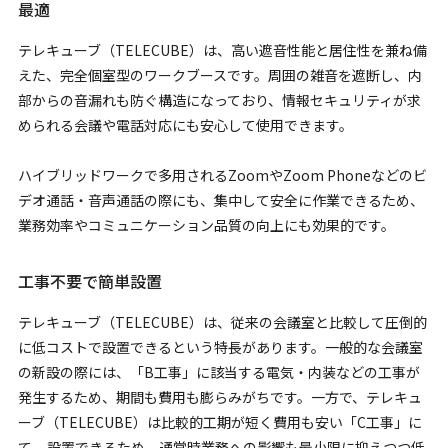
最適
テレキューブ（TELECUBE）は、高い遮音性能と居住性を兼ね備
えた、完全個室型のワークブースです。周囲の雑音を遮断し、内
部からの音漏れも防ぐ構造になっており、情報セキュリティが求
められる会議や電話対応にも安心して使用できます。
ハイブリッドワークで多用されるZoomやZoom Phoneなどのビ
デオ通話・音声通話の際にも、集中して安全に作業できるため、
業務効率やコミュニケーション品質の向上にも効果的です。
工事不要で簡単設置
テレキューブ（TELECUBE）は、従来の会議室と比較して圧倒的
に低コストで設置できるという特長があります。一般的な会議室
の新設の際には、「B工事」に該当する電気・内装などの工事が
発生するため、期間も費用も膨らみがちです。一方で、テレキュ
ーブ（TELECUBE）は比較的工期が短く費用も安い「C工事」に
て 設置できるため、通常時業務への影響も最小限に抑えつつ低