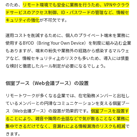
のため、
リモート環境でも安全に業務を行うため、VPNやクラウ
ドサービスのアクセス制御、ID・パスワードの管理など、情報セ
キュリティの強化
が不可欠です。
運用コストを削減するために、個人のプライベート端末を業務に
使用するBYOD（Bring Your Own Device）を制度に組み込む企業
もありますが、端末の紛失や業務外の経路から感染するマルウェ
アなど、情報セキュリティ上のリスクも多いため、導入には慎重
な検討と徹底したルール制定が必要になるでしょう。
個室ブース（Web会議ブース）の設置
リモートワークが多くなる企業では、在宅勤務メンバーと出社し
ているメンバーとの円滑なコミュニケーションを支える個室ブー
ス（Web会議ブース）の設置が効果的です。
個室ブースを設置す
ることにより、雑音や隣席の会話などで気が散ることなく業務に
集中できるだけでなく、音漏れによる情報漏洩のリスクも軽減
で
きます。