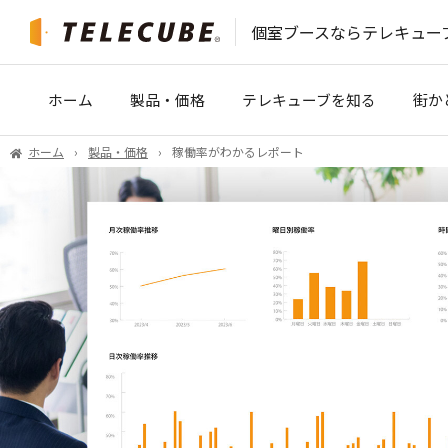
個室ブースなら
テレキュー
ホーム
製品・価格
テレキューブを知る
街か
ホーム
製品・価格
稼働率がわかるレポート
テレキューブクール
開発ストーリー
6人用テレキューブ
導入事例
サブスクプラン（サブスクリプション）
オフィス環境改善のコツ
オフィスレイアウト
会議室が足りない！を解決
稼働率がわかるレポート
［マンガ］テレキューブを体験
チャネル テレキューブ