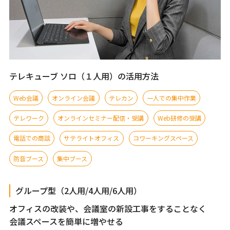
テレキューブ ソロ（１人用）の活用方法
Web会議
オンライン会議
テレカン
一人での集中作業
テレワーク
オンラインセミナー配信・受講
Web研修の受講
電話での商談
サテライトオフィス
コワーキングスペース
防音ブース
集中ブース
グループ型（2人用/4人用/6人用）
オフィスの改装や、会議室の新設工事をすることなく
会議スペースを簡単に増やせる