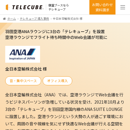
お問い合わせ
個室ブースなら
テレキューブ
資料請求
ホーム
テレキューブ 導入事例
全日本空輸株式会社 様
羽田空港ANAラウンジに3台の「テレキューブ」を設置
空港ラウンジでフライト待ち時間中のWeb会議が可能に
全日本空輸株式会社 様
音・集中スペース
オフィス導入
全日本空輸株式会社（ANA）では、空港ラウンジでWeb会議を行
うビジネスパーソンが急増している状況を受け、2021年10月より
3台の「テレキューブ」を羽田空港国内線のANA SUITE LOUNGE
に設置しました。空港ラウンジという大勢の人が過ごす環境にお
いて、周囲の音や視線を気にせず快適なWeb会議が行える空間を