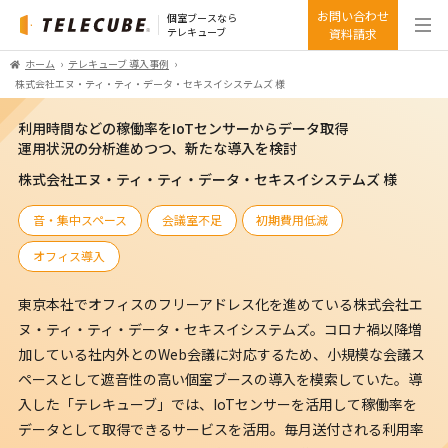
お問い合わせ
個室ブースなら
テレキューブ
資料請求
ホーム
テレキューブ 導入事例
株式会社エヌ・ティ・ティ・データ・セキスイシステムズ 様
利用時間などの稼働率をIoTセンサーからデータ取得
運用状況の分析進めつつ、新たな導入を検討
株式会社エヌ・ティ・ティ・データ・セキスイシステムズ 様
音・集中スペース
会議室不足
初期費用低減
オフィス導入
東京本社でオフィスのフリーアドレス化を進めている株式会社エ
ヌ・ティ・ティ・データ・セキスイシステムズ。コロナ禍以降増
加している社内外とのWeb会議に対応するため、小規模な会議ス
ペースとして遮音性の高い個室ブースの導入を模索していた。導
入した「テレキューブ」では、IoTセンサーを活用して稼働率を
データとして取得できるサービスを活用。毎月送付される利用率