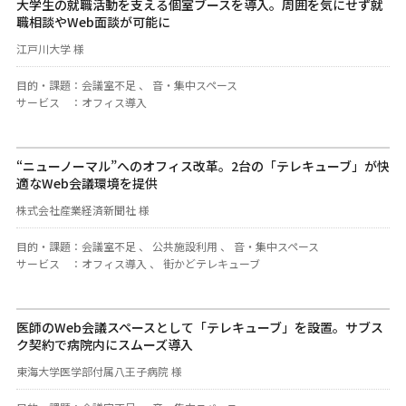
大学生の就職活動を支える個室ブースを導入。周囲を気にせず就
職相談やWeb面談が可能に
江戸川大学 様
目的・課題
：
会議室不足 、 音・集中スペース
サービス
：
オフィス導入
“ニューノーマル”へのオフィス改革。2台の「テレキューブ」が快
適なWeb会議環境を提供
株式会社産業経済新聞社 様
目的・課題
：
会議室不足 、 公共施設利用 、 音・集中スペース
サービス
：
オフィス導入 、 街かどテレキューブ
医師のWeb会議スペースとして「テレキューブ」を設置。サブス
ク契約で病院内にスムーズ導入
東海大学医学部付属八王子病院 様