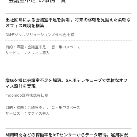
出社回帰による会議室不足を解消 。将来の移転を見据えた柔軟な
オフィス環境を構築
OMデジタルソリューションズ株式会社 様
目的・課題
：
会議室不足 、 音・集中スペース
サービス
：
オフィス導入
増床を機に会議室不足を解消。6人用テレキューブで柔軟なオフ
ィス設計を実現
moomoo証券株式会社 様
目的・課題
：
会議室不足 、 音・集中スペース
サービス
：
オフィス導入
利用時間などの稼働率をIoTセンサーからデータ取得。運用状況