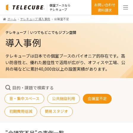
お問い合わせ
個室ブースなら
テレキューブ
資料請求
ホーム
テレキューブ 導入事例
会議室不足
テレキューブ｜いつでもどこでもジブン空間
導入事例
テレキューブは日本での個室ブースのパイオニア的存在です。高
い防音性と、優れた居住性で活用が広がり、オフィスや工場、公
共の場などに累計40,000台以上の設置実績があります。
目的・課題で検索する
音・集中スペース
公共施設利用
会議室不足
初期費用低減
簡易スタジオ
"会議室不足"の事例一覧