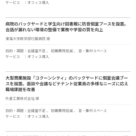
サービス
：
オフィス導入
病院のバックヤードと学生向け図書館に防音個室ブースを設置。
会話が漏れない環境の整備で業務や学習の質を向上
東海大学医学部付属病院 様
目的・課題
：
会議室不足 、 初期費用低減 、 音・集中スペース
サービス
：
オフィス導入
大型商業施設「コクーンシティ」のバックヤードに個室会議ブー
スを設置。面談や会議などテナント従業員の多様なニーズに応え
職場課題を改善
片倉工業株式会社 様
目的・課題
：
会議室不足 、 初期費用低減 、 音・集中スペース
サービス
：
オフィス導入