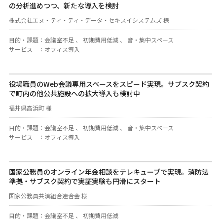
の分析進めつつ、新たな導入を検討
株式会社エヌ・ティ・ティ・データ・セキスイシステムズ 様
目的・課題
：
会議室不足 、 初期費用低減 、 音・集中スペース
サービス
：
オフィス導入
役場職員のWeb会議専用スペースをスピード実現。サブスク契約
で町内の他公共施設への拡大導入も検討中
福井県高浜町 様
目的・課題
：
会議室不足 、 初期費用低減 、 音・集中スペース
サービス
：
オフィス導入
国家公務員のオンライン年金相談をテレキューブで実現。消防法
準拠・サブスク契約で実証実験も円滑にスタート
国家公務員共済組合連合会 様
目的・課題
：
会議室不足 、 初期費用低減