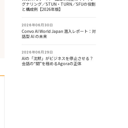
グナリング／STUN・TURN／SFUの役割
と構成例【2026年版】
2026年06月30日
Convo AI World Japan 潜入レポート：対
話型 AI の未来
2026年06月29日
AIの「沈黙」がビジネスを停止させる？
会話の“間”を極めるAgoraの正体