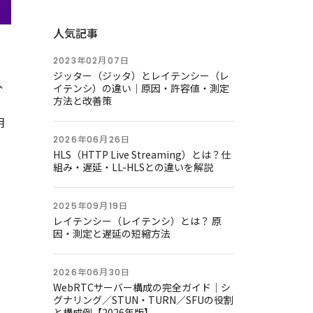
人気記事
2023年02月07日
ジッター（ジッタ）とレイテンシー（レ
、
イテンシ）の違い｜原因・許容値・測定
方法と改善策
明
2026年06月26日
HLS（HTTP Live Streaming）とは？仕
組み・遅延・LL-HLSとの違いを解説
2025年09月19日
レイテンシー（レイテンシ）とは？ 原
因・測定と遅延の短縮方法
2026年06月30日
WebRTCサーバー構成の完全ガイド｜シ
グナリング／STUN・TURN／SFUの役割
と構成例【2026年版】