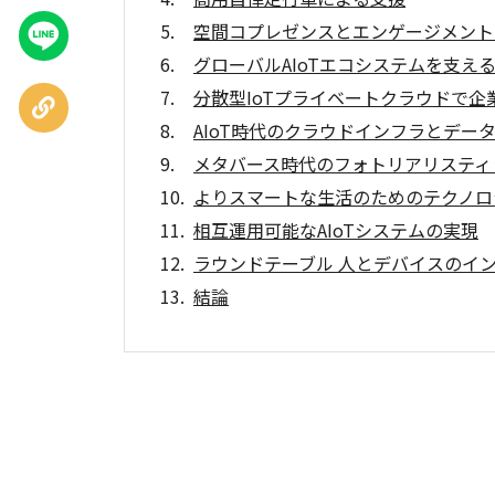
空間コプレゼンスとエンゲージメント
LINEで
送る
グローバルAIoTエコシステムを支え
分散型IoTプライベートクラウドで企
URLを
コピー
AIoT時代のクラウドインフラとデー
メタバース時代のフォトリアリスティ
よりスマートな生活のためのテクノロ
相互運用可能なAIoTシステムの実現
ラウンドテーブル 人とデバイスのイ
結論