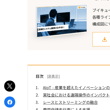
ブイキュ
各種ライ
構成図に
目次
[非表示]
ポスト
AIoT - 産業を超えたイノベーション
実社会における遠隔操作のインパクト
レースとストリーミングの融合
シェア
商用自律走行車による支援