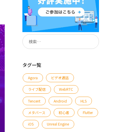
タグ一覧
Agora
ビデオ通話
ライブ配信
WebRTC
Tencent
Android
HLS
メタバース
初心者
Flutter
iOS
Unreal Engine