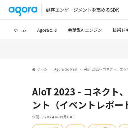
顧客エンゲージメントを高めるSDK
ホーム
Agoraとは
会話型AIエンジン
技術ド
導入事例
クイッ
開発パートナー
開発者
ホーム
Agora Go Real
AIoT 2023 - コネク
技術サ
AIoT 2023 - コ
Tencen
ント（イベントレポー
公開日:
2024年02月08日