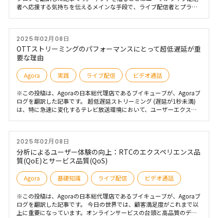
者へ応援する気持ちを伝えるメインな手段で、ライブ配信者とプラッ
トフォームにとっても重要な収入源となります。しかし、従来のギフ
トでは、ギフトの豊かさと他の人やものと異なる独自性を求めるライ
ブ参加者のニーズに応えることが難しいです。 強力な生成機能を持つ
2025年02月08日
AIGCは、テキストおよび他の手段で全く新しいかつ独自性のあるギフ
トを容易に作成しライブ配信者へ贈ることができ、このようにユーザ
OTTストリーミングのパフォーマンスにとって超低遅延が重
にインタラクティブな報いの体験を実感させます。「AIGC+ギフト」
要な理由
の組み合わせは、ライブストリーミングにおける双方向のやり取り体
験を効果的に向上させ、ユーザアクティビティを促進させるだけでな
Agora
実践
ライブ配信
ビデオ通話
く、ユーザがギフトを贈る意欲を引き出し、さらにプラットフォーム
利益の成長にも繋がります。
※この投稿は、Agoraの日本総代理店であるブイキューブが、Agoraブ
ログを翻訳した記事です。 超低遅延ストリーミング (遅延が1秒未満)
は、特に急速に変化するテレビ放送環境において、ユーザーエクスペ
リエンスと消費者がオンラインでコンテンツを視聴する方法を再構築
する上で、画期的な進歩となります。 従来のテレビ視聴が低迷する
中、ニールセンの新しいデータは、ストリーミングに対する視聴者の
2025年02月08日
行動と好みの大きな変化を明らかにしています。この変革は機会と課
題の両方をもたらしますが、その多くは低遅延ストリーミングと新し
分析によるユーザー体験の向上：RTCのエクスペリエンス品
いライブビデオ配信テクノロジーで対処できます。
質(QoE)とサービス品質(QoS)
Agora
基礎知識
ライブ配信
ビデオ通話
※この投稿は、Agoraの日本総代理店であるブイキューブが、Agoraブ
ログを翻訳した記事です。 今日の世界では、顧客満足度がこれまで以
上に重要になっています。オンラインサービスの台頭と高品質のデジ