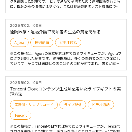
グを翻訳した記事です。 ビデオ通話で子供のために遠隔医療を行う時
に、医師からの映像がぼやける、または健康診断のテスト結果につい
て大事なディスカッションをする最中、急に接続が落ちることを想像
してみましょう。これは、地方に住んでいる何百万人のアメリカ人に
とって仮想の状況でなくリアルな厳しい状況です。現在、高速インタ
2025年02月08日
ーネットにより多くの地域から医療へのアクセス方法が変わったが、
地方に住んでいる人がこの新たな変化に追いついていないという話を
遠隔医療・遠隔介護で高齢者の生活の質を高める
よく聞きます
Agora
技術動向
ビデオ通話
※この投稿は、Agoraの日本総代理店であるブイキューブが、Agoraブ
ログを翻訳した記事です。 遠隔医療は、多くの高齢者の生活を楽にし
ています。かつては医師との面会はその目的が何であれ、患者が直接
開業医に会うために移動する必要がありました。遠隔医療とバーチャ
ル・ケアの進歩のおかげで、高齢者は自宅にいながらにしてプライマ
リ・ケアや専門医にアクセスできるようになっています。信頼性の高
2025年02月08日
い新しいビデオ技術、SOAP（主観的、客観的、評価、計画）ノート、
リアルタイムの書き起こしや翻訳、遠隔ケアをサポートする機器など
Tencent Cloudコンテンツ生成AIを用いたライブギフトの実
により、多くの患者は対面ケアと同等か、時にはそれ以上のバーチャ
現方法
ルケアを受けられるようになりました。
実装例・サンプルコード
ライブ配信
ビデオ通話
Tencent
※この投稿は、Tencentの日本代理店であるブイキューブが、Tencent
ブログを翻訳した記事です。 ギフトを贈ることはユーザがライブ配信