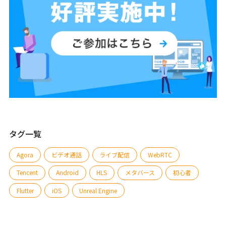
タグ一覧
Agora
ビデオ通話
ライブ配信
WebRTC
Tencent
Android
HLS
メタバース
初心者
Flutter
iOS
Unreal Engine