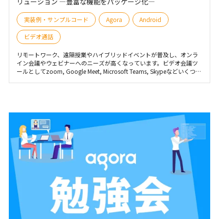
リューション —豊富な機能をパッケージ化—
実装例・サンプルコード
Agora
Android
ビデオ通話
リモートワーク、遠隔授業やハイブリッドイベントが普及し、オンラ
イン会議やウェビナーへのニーズが高くなっています。ビデオ会議ツ
ールとしてzoom, Google Meet, Microsoft Teams, Skypeなどいくつか
が挙げられますが、これらのアプリはSaaSとしてのUIが出来上がって
いるので、お客様の利用シーンに応じて機能を自由にカスタマイズで
きません。また、自社ブランドとして音声／ビデオ通話アプリを立ち
上げたいが、ゼロから構築するには開発リソースが足りず大変と感じ
るお客様も少なくないのが現状です。このような課題を解決するため
にAgoraはFlexible Classroomソリューションを提供しています。今回
は、このソリューションの特徴や用途、利用方法について紹介いたし
ます。