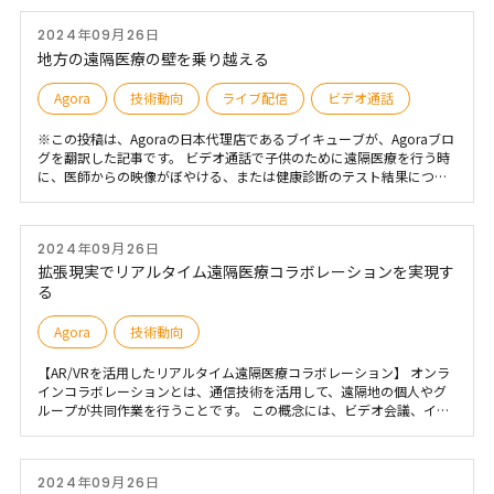
2024年09月26日
地方の遠隔医療の壁を乗り越える
Agora
技術動向
ライブ配信
ビデオ通話
※この投稿は、Agoraの日本代理店であるブイキューブが、Agoraブロ
グを翻訳した記事です。 ビデオ通話で子供のために遠隔医療を行う時
に、医師からの映像がぼやける、または健康診断のテスト結果につい
て大事なディスカッションをする最中、急に接続が落ちることを想像
してみましょう。これは、地方に住んでいる何百万人のアメリカ人に
とって仮想の状況でなくリアルな厳しい状況です。現在、高速インタ
2024年09月26日
ーネットにより多くの地域から医療へのアクセス方法が変わったが、
地方に住んでいる人がこの新たな変化に追いついていないという話を
拡張現実でリアルタイム遠隔医療コラボレーションを実現す
よく聞きます
る
Agora
技術動向
【AR/VRを活用したリアルタイム遠隔医療コラボレーション】 オンラ
インコラボレーションとは、通信技術を活用して、遠隔地の個人やグ
ループが共同作業を行うことです。 この概念には、ビデオ会議、イン
スタントメッセージング、コラボレーションソフトウェアなど、さま
ざまなデジタルコミュニケーションツールやプラットフォームが含ま
れます。目的は、地理的な制約を超えてリアルタイムでやり取りを行
2024年09月26日
い、情報を共有し、共同で問題を解決できる環境を促進することで