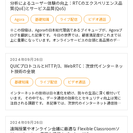
す。
分析によるユーザー体験の向上：RTCのエクスペリエンス品
質(QoE)とサービス品質(QoS)
Agora
基礎知識
ライブ配信
ビデオ通話
※この投稿は、Agoraの日本総代理店であるブイキューブが、Agoraブ
ログを翻訳した記事です。 今日の世界では、顧客満足度がこれまで以
上に重要になっています。オンラインサービスの台頭と高品質のデジ
タルエクスペリエンスの需要の高まりにより、企業は顧客に優れたエ
クスペリエンスを提供するという大きなプレッシャーにさらされてい
ます。ユーザーエクスペリエンスを評価する際に理解することが不可
2024年09月26日
欠な2つの指標は、サービス品質(QoS)とエクスペリエンス品質(QoE)
です。これらの指標は、リアルタイム通信(RTC)およびストリーミング
QUICプロトコルとHTTP/3、WebRTC：次世代インターネッ
シナリオで特に重要であり、分析はデジタルエクスペリエンスが顧客
ト技術の全貌
の要求を満たしていることを確認するのに役立ちます。
基礎知識
ライブ配信
ビデオ通話
インターネットの技術は日々進化を続け、我々の生活に深く根付いて
います。 その中でも、データ通信の効率化とセキュリティ向上は常に
注目される課題です。 本記事では、次世代のインターネット通信技術
として注目されるQUICプロトコル、HTTP/3、そしてWebRTCについ
て解説します。 これらの技術は、それぞれ異なる側面からインターネ
ット通信の最適化に貢献しており、技術者として理解しておくことは
2024年09月26日
非常に重要です。
遠隔授業やオンライン会議に最適な Flexible Classroomソ