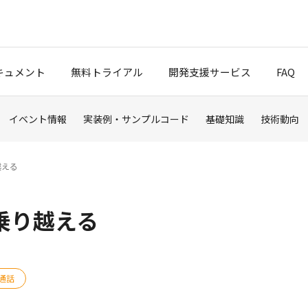
キュメント
無料トライアル
開発支援サービス
FAQ
イベント情報
実装例・サンプルコード
基礎知識
技術動向
クスタート
ブログ
越える
ポート
乗り越える
t Cloud
通話