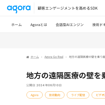
顧客エンゲージメントを高めるSDK
ホーム
Agoraとは
会話型AIエンジン
技術ド
導入事例
クイッ
開発パートナー
開発者
ホーム
Agora Go Real
地方の遠隔医療の壁を乗り
技術サ
地方の遠隔医療の壁を
Tencen
公開日:
2024年06月10日
Agora
技術動向
ライブ配信
ビデオ