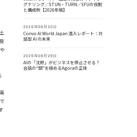
グナリング／STUN・TURN／SFUの役割
と構成例【2026年版】
2026年06月30日
土
Convo AI World Japan 潜入レポート：対
話型 AI の未来
良
や
2026年06月29日
AIの「沈黙」がビジネスを停止させる？
会話の“間”を極めるAgoraの正体
る
隔
で
す