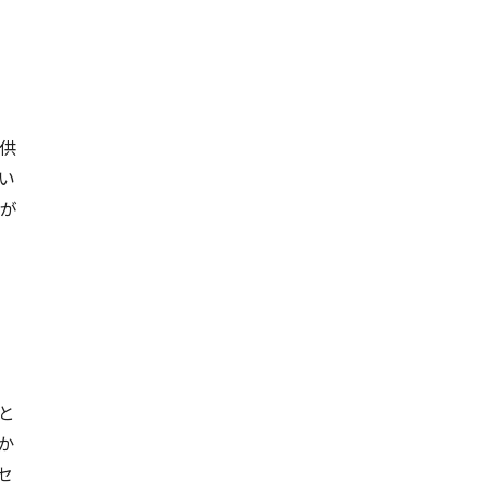
供
い
が
と
か
セ