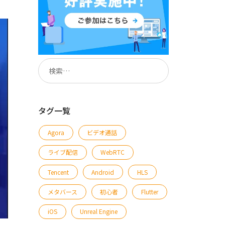
タグ一覧
Agora
ビデオ通話
ライブ配信
WebRTC
Tencent
Android
HLS
メタバース
初心者
Flutter
iOS
Unreal Engine