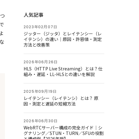
人気記事
つ
で
2023年02月07日
よ
ジッター（ジッタ）とレイテンシー（レ
イテンシ）の違い｜原因・許容値・測定
な
方法と改善策
2026年06月26日
HLS（HTTP Live Streaming）とは？仕
組み・遅延・LL-HLSとの違いを解説
2025年09月19日
レイテンシー（レイテンシ）とは？ 原
因・測定と遅延の短縮方法
2026年06月30日
WebRTCサーバー構成の完全ガイド｜シ
グナリング／STUN・TURN／SFUの役割
と構成例【2026年版】