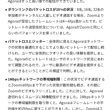
Agoraはずっと高い値での配信ができていました。
ダウンリンクのパケットロスが25%の状況
：8名, 16名, 32名の
参加者がチャンネルに入室しビデオ通話する場合、Zoomより
Agoraが受信したフレームレートは4〜6fps高かったです。ビ
ットレートの送受信状況については、AgoraがZoomと同じく
らいのパフォーマンスを保っていました。
パケットロスとジッター
：全体的に見るとAgoraはネットワー
クの状態を最適化することでより高いビットレートで配信し続
けられ、ユーザに全体的にクオリティの良い体験を提供しまし
た。Agoraのビットレートはユーザのネットワーク状況にあわ
せて調整されるので、ユーザに最高のビデオ通話を提供するこ
とができるということがこの検証で判明しました。
1Mbpsネットワークの帯域幅制限
：この状況でビデオ通話する
とZoomは0fpsまで下がった状態が数秒間も続き、その間に
Zoomのビデオもフリーズしました。これに対して、Agoraは
途切れなくスムーズに映像配信ができました。1Mbpsネットワ
ークの帯域幅制限を取り除くと、Agoraはフレームレートの平
均値を約25fpsに戻すことができました。しかし、Zoomはフ