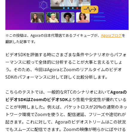
※この投稿は、Agoraの日本代理店であるブイキューブが、
Agoraブログ
を
翻訳した記事です。
ビデオSDKを評価する時にさまざまな条件やシナリオからパフォ
ーマンスに絞って全体的に分析することが大事と言えるでしょ
う。そのため、今回はAgoraとZoomのリアルタイムのビデオ
SDKのパフォーマンスに対して詳しく比較分析します。
こちらのテストでは、一般的なRTCのシナリオにおいて
Agoraの
ビデオSDKはZoomのビデオSDK
より性能や安定性が優れている
ことが判明しました。例えば、パケットロスが20%の通常のネッ
トワーク環境でZoomを使うと、配信遅延、フリーズや途切れが
起きます。これに対して、Agoraのビデオストリームはこの状況
でもスムーズに配信できます。Zoomの映像が明らかにぼやける