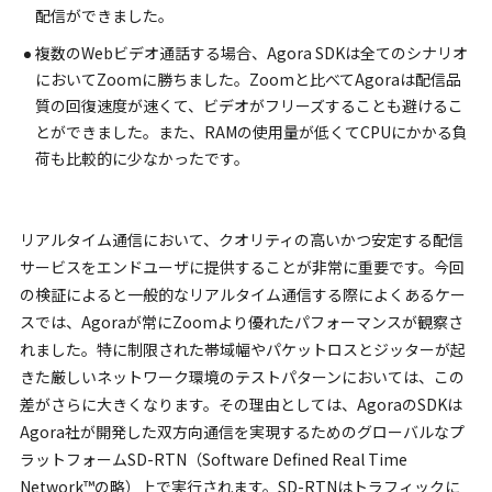
配信ができました。
複数のWebビデオ通話する場合、Agora SDKは全てのシナリオ
においてZoomに勝ちました。Zoomと比べてAgoraは配信品
質の回復速度が速くて、ビデオがフリーズすることも避けるこ
とができました。また、RAMの使用量が低くてCPUにかかる負
荷も比較的に少なかったです。
リアルタイム通信において、クオリティの高いかつ安定する配信
サービスをエンドユーザに提供することが非常に重要です。今回
の検証によると一般的なリアルタイム通信する際によくあるケー
スでは、Agoraが常にZoomより優れたパフォーマンスが観察さ
れました。特に制限された帯域幅やパケットロスとジッターが起
きた厳しいネットワーク環境のテストパターンにおいては、この
差がさらに大きくなります。その理由としては、AgoraのSDKは
Agora社が開発した双方向通信を実現するためのグローバルなプ
ラットフォームSD-RTN（Software Defined Real Time
Network™の略）上で実行されます。SD-RTNはトラフィックに