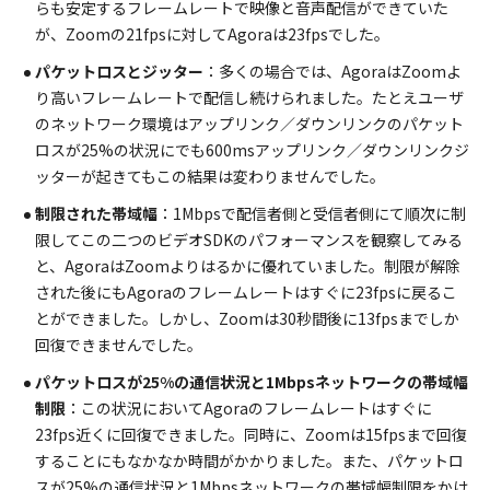
らも安定するフレームレートで映像と音声配信ができていた
が、Zoomの21fpsに対してAgoraは23fpsでした。
パケットロスとジッター
：多くの場合では、AgoraはZoomよ
り高いフレームレートで配信し続けられました。たとえユーザ
のネットワーク環境はアップリンク／ダウンリンクのパケット
ロスが25%の状況にでも600msアップリンク／ダウンリンクジ
ッターが起きてもこの結果は変わりませんでした。
制限された帯域幅
：1Mbpsで配信者側と受信者側にて順次に制
限してこの二つのビデオSDKのパフォーマンスを観察してみる
と、AgoraはZoomよりはるかに優れていました。制限が解除
された後にもAgoraのフレームレートはすぐに23fpsに戻るこ
とができました。しかし、Zoomは30秒間後に13fpsまでしか
回復できませんでした。
パケットロスが25%の通信状況と1Mbpsネットワークの帯域幅
制限
：この状況においてAgoraのフレームレートはすぐに
23fps近くに回復できました。同時に、Zoomは15fpsまで回復
することにもなかなか時間がかかりました。また、パケットロ
スが25%の通信状況と1Mbpsネットワークの帯域幅制限をかけ