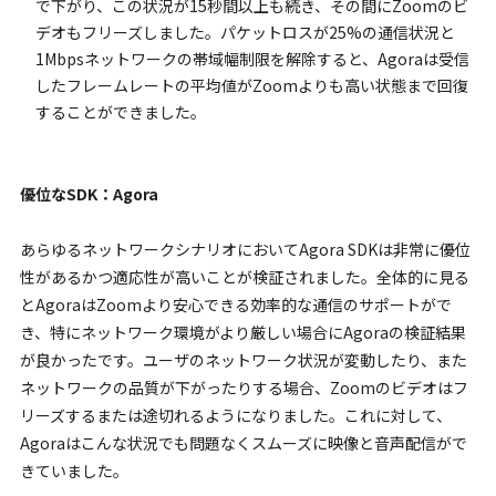
で下がり、この状況が15秒間以上も続き、その間にZoomのビ
デオもフリーズしました。パケットロスが25%の通信状況と
1Mbpsネットワークの帯域幅制限を解除すると、Agoraは受信
したフレームレートの平均値がZoomよりも高い状態まで回復
することができました。
優位なSDK：Agora
あらゆるネットワークシナリオにおいてAgora SDKは非常に優位
性があるかつ適応性が高いことが検証されました。全体的に見る
とAgoraはZoomより安心できる効率的な通信のサポートがで
き、特にネットワーク環境がより厳しい場合にAgoraの検証結果
が良かったです。ユーザのネットワーク状況が変動したり、また
ネットワークの品質が下がったりする場合、Zoomのビデオはフ
リーズするまたは途切れるようになりました。これに対して、
Agoraはこんな状況でも問題なくスムーズに映像と音声配信がで
きていました。