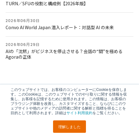
TURN／SFUの役割と構成例【2026年版】
2026年06月30日
Convo AI World Japan 潜入レポート：対話型 AI の未来
2026年06月29日
AIの「沈黙」がビジネスを停止させる？会話の“間”を極める
Agoraの正体
このウェブサイトでは、お客様のコンピューターにCookieを保存しま
す。このCookieは、このウェブサイトでのやり取りに関する情報を収
集し、お客様を記憶するために使用されます。この情報は、お客様の
ブラウジング体験を改善し、カスタマイズすること、ならびにこのウ
Agoraについて
ェブサイトや他のメディアの訪問者に関する解析と指標を得ることを
目的として利用されます。詳細は
サイト利用規約
をご覧ください。
Agoraの特徴・サポート
会話型AIエンジン
導入事例
開発パートナー
理解しました
LINEで
URLを
ポスト
シェア
送る
コピー
資料ダウンロード