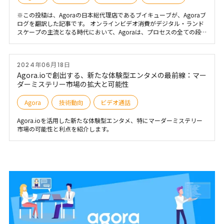
※この投稿は、Agoraの日本総代理店であるブイキューブが、Agoraブ
ログを翻訳した記事です。 オンラインビデオ消費がデジタル・ランド
スケープの主流となる時代において、Agoraは、プロセスの全ての段階
においてライブビデオの品質を向上させるために設計された画期的な
ビデオ拡張機能で、大きな飛躍を遂げようとしています。収集からレ
ンダリングまで、Agoraの最新のイノベーションは、リアルタイムビ
2024年06月18日
デオとライブストリームを体験する方法を強化します。 オンライン交
流におけるビジュアル体験を再定義するAgora、その新しいビデオエ
Agora.ioで創出する、新たな体験型エンタメの最前線：マー
ンハンスメント機能に飛び込んでみましょう。
ダーミステリー市場の拡大と可能性
Agora
技術動向
ビデオ通話
Agora.ioを活用した新たな体験型エンタメ、特にマーダーミステリー
市場の可能性と利点を紹介します。