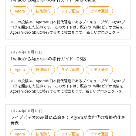
Agora
技術動向
ライブ配信
ビデオ通話
※この投稿は、Agoraの日本総代理店であるブイキューブが、Agoraブ
ログを翻訳した記事です。 このガイドは、既存のTwilioビデオ実装を
Agora Video SDKに移行するのに役立ちます。 新しいプロジェクトを
開始する場合は、Agora Video SDKドキュメントを参照することをお
すすめめします。
2024年06月18日
TwilioからAgoraへの移行ガイド: iOS版
Agora
技術動向
ライブ配信
ビデオ通話
※この投稿は、Agoraの日本総代理店であるブイキューブが、Agoraブ
ログを翻訳した記事です。 このガイドは、既存のTwilioビデオ実装を
Agora Video SDKに移行するのに役立ちます。新しいプロジェクトを開
始する場合は、Agora Video SDKドキュメントを参照することをおす
すめします。
2024年06月18日
ライブビデオの品質に革命を： Agoraが次世代の機能強化を
発表
Agora
技術動向
ライブ配信
ビデオ通話