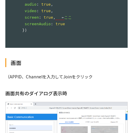
audio
:
true
,
video
:
true
,
screen
:
true
,
　 ←
ここ
screenAudio
:
true
})
画面
（APPID、Channelを入力してJoinをクリック
画面共有のダイアログ表示時