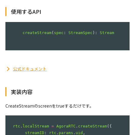
使用するAPI
createStream
(
spec
:
StreamSpec
)
:
Stream
公式ドキュメント
実装内容
CreateStreamのscreenをtrueするだけです。
rtc
.
localStream
=
AgoraRTC
.
createStream
({
streamID
:
rtc
.
params
.
uid
,