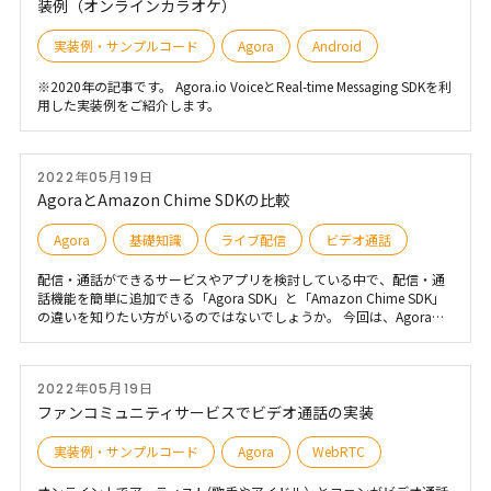
装例（オンラインカラオケ）
実装例・サンプルコード
Agora
Android
※2020年の記事です。 Agora.io VoiceとReal-time Messaging SDKを利
用した実装例をご紹介します。
2022年05月19日
AgoraとAmazon Chime SDKの比較
Agora
基礎知識
ライブ配信
ビデオ通話
配信・通話ができるサービスやアプリを検討している中で、配信・通
話機能を簡単に追加できる「Agora SDK」と「Amazon Chime SDK」
の違いを知りたい方がいるのではないでしょうか。 今回は、Agora
SDK・Amazon Chime SDKの概要や違い、適した利用ケースをご紹介
します。配信規模・開発環境・サポート・APIやオプション機能の違い
についても具体的に解説しますので参考にしてください。 【こんな方
2022年05月19日
におすすめ】 ・アプリ開発の技術者 ・技術選定しているアプリ開発の
技術者 ・配信、通話のサービスやアプリを検討している企画者、技術
ファンコミュニティサービスでビデオ通話の実装
者 ・自社のサービスに配信、通話の機能を追加したい企画者、技術者
実装例・サンプルコード
Agora
WebRTC