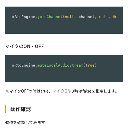
mRtcEngine
.
joinChannel
(
null
,
channel
,
null
,
HOST_U
マイクのON・OFF
mRtcEngine
.
muteLocalAudioStream
(
true
);
※マイクOFFの時はtrue、マイクONの時はfalseを指定します。
動作確認
動作を確認してみます。