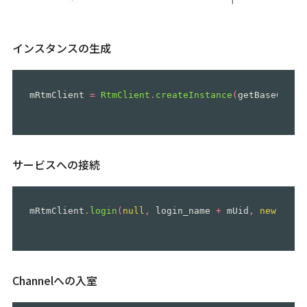
インスタンスの生成
mRtmClient
=
RtmClient
.
createInstance
(
getBaseConte
サービスへの接続
mRtmClient
.
login
(
null
,
login_name
+
mUid
,
new
Resu
Channelへの入室