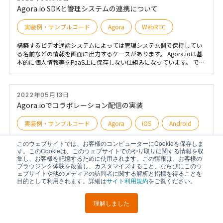
Agora.io SDKと管理システムの連携について
実装例・サンプルコード
Agora
WebRTC
構築するビデオ通話システムによっては管理システム側で保持してい
る名前などの情報を画面に出力するケースがあります。 Agora.ioは基
本的に個人情報等をPaaS上に保存しない仕組みになっています。 で
は、どのように保持している情報を連動させるかを解説します。
2022年05月13日
Agora.ioでコラボレーション配信の実装
実装例・サンプルコード
Agora
iOS
Android
instagram等でコラボ配信（複数拠点からの配信）をよくみかけるよう
このウェブサイトでは、お客様のコンピューターにCookieを保存しま
になりました。 Agora.ioのSDKを用いたコラボ配信については実績が
す。このCookieは、このウェブサイトでのやり取りに関する情報を収
集し、お客様を記憶するために使用されます。この情報は、お客様の
多数あります。
ブラウジング体験を改善し、カスタマイズすること、ならびにこのウ
ェブサイトや他のメディアの訪問者に関する解析と指標を得ることを
目的として利用されます。詳細は
サイト利用規約
をご覧ください。
2022年05月13日
Agora.io Chromeで画面（アプリケーション）共有
理解しました
LINEで
URLを
ポスト
シェア
送る
コピー
実装例・サンプルコード
Agora
WebRTC