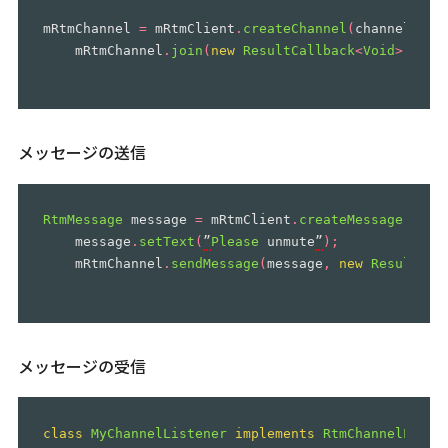
mRtmChannel
=
mRtmClient
.
createChannel
(
channel
,
ne
mRtmChannel
.
join
(
new
ResultCallback
<
Void
>()
{
メッセージの送信
RtmMessage
message
=
mRtmClient
.
createMessage
();
message
.
setText
(
”
Please
unmute
”
);
mRtmChannel
.
sendMessage
(
message
,
new
ResultCal
メッセージの受信
class
MyChannelListener
implements
RtmChannelListe