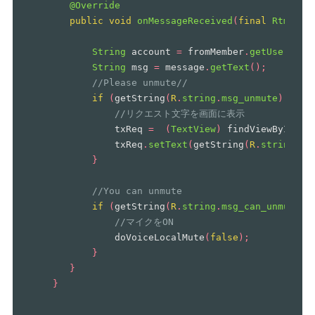
@Override
public
void
onMessageReceived
(
final
RtmMess
String
account
=
fromMember
.
getUserId
()
String
msg
=
message
.
getText
();
//Please unmute//
if
(
getString
(
R
.
string
.
msg_unmute
).
equa
//リクエスト文字を画面に表示
txReq
=
(
TextView
)
findViewById
(
R
.
txReq
.
setText
(
getString
(
R
.
string
.
ms
}
//You can unmute
if
(
getString
(
R
.
string
.
msg_can_unmute
).
//マイクをON
doVoiceLocalMute
(
false
);
}
}
}