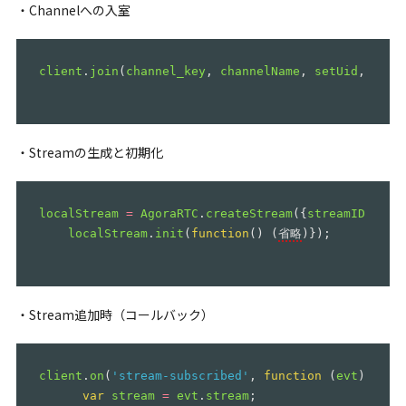
・Channelへの入室
client
.
join
(
channel_key
,
channelName
,
setUid
,
func
・Streamの生成と初期化
localStream
=
AgoraRTC
.
createStream
({
streamID
:
uid
localStream
.
init
(
function
()
(
省略
)});
・Stream追加時（コールバック）
client
.
on
(
'
stream-subscribed
'
,
function
(
evt
)
{
var
stream
=
evt
.
stream
;