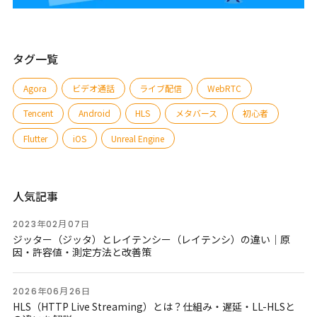
タグ一覧
Agora
ビデオ通話
ライブ配信
WebRTC
Tencent
Android
HLS
メタバース
初心者
Flutter
iOS
Unreal Engine
人気記事
2023年02月07日
ジッター（ジッタ）とレイテンシー（レイテンシ）の違い｜原
因・許容値・測定方法と改善策
2026年06月26日
HLS（HTTP Live Streaming）とは？仕組み・遅延・LL-HLSと