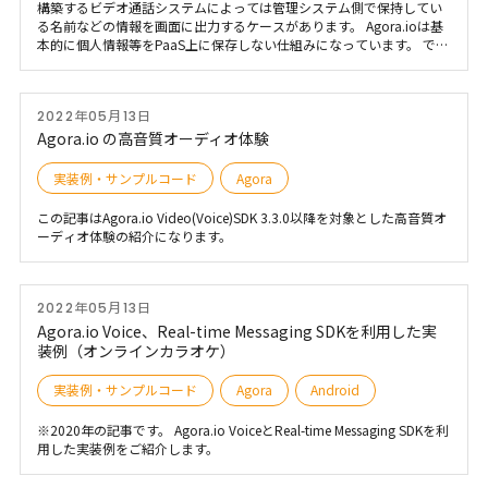
構築するビデオ通話システムによっては管理システム側で保持してい
る名前などの情報を画面に出力するケースがあります。 Agora.ioは基
本的に個人情報等をPaaS上に保存しない仕組みになっています。 で
は、どのように保持している情報を連動させるかを解説します。
2022年05月13日
Agora.io の高音質オーディオ体験
実装例・サンプルコード
Agora
この記事はAgora.io Video(Voice)SDK 3.3.0以降を対象とした高音質オ
ーディオ体験の紹介になります。
2022年05月13日
Agora.io Voice、Real-time Messaging SDKを利用した実
装例（オンラインカラオケ）
実装例・サンプルコード
Agora
Android
※2020年の記事です。 Agora.io VoiceとReal-time Messaging SDKを利
用した実装例をご紹介します。