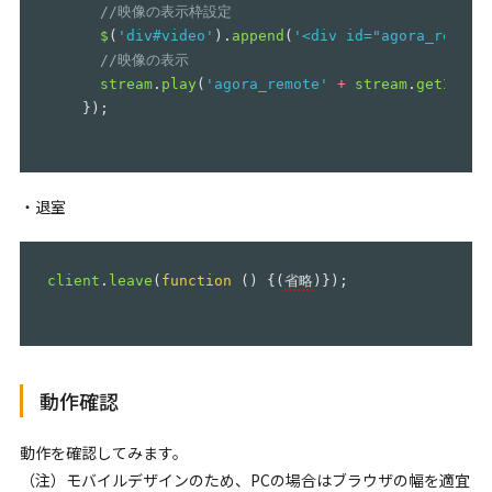
//映像の表示枠設定
$
(
'
div#video
'
).
append
(
'
<div id="agora_remote
//映像の表示
stream
.
play
(
'
agora_remote
'
+
stream
.
getId
())
});
・退室
client
.
leave
(
function
()
{(
省略
)});
動作確認
動作を確認してみます。
（注）モバイルデザインのため、PCの場合はブラウザの幅を適宜