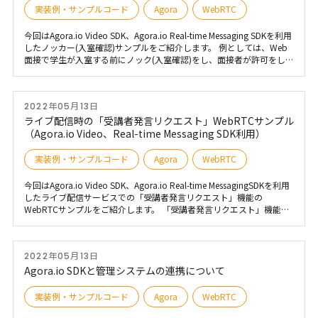
実装例・サンプルコード
Agora
WebRTC
今回はAgora.io Video SDK、Agora.io Real-time Messaging SDKを利用
したノッカー(入室確認)サンプルをご紹介します。 例としては、Web
面接で学生が入室する前にノック(入室確認)をし、面接者が許可をして
入室するシーンなどに利用できると思います。 Web面接の部分は
Video SDK、ノック(入室確認)/入室許可などの内部メッセージをやり
取りする部分はReal-time Messaging SDKで実現しています。 なお、
2022年05月13日
Video SDKはNext Generation(バージョン4)を利用します。
ライブ配信時の「受講者発言リクエスト」WebRTCサンプル
（Agora.io Video、Real-time Messaging SDK利用）
実装例・サンプルコード
Agora
WebRTC
今回はAgora.io Video SDK、Agora.io Real-time MessagingSDKを利用
したライブ配信サービスでの「受講者発言リクエスト」機能の
WebRTCサンプルをご紹介します。 「受講者発言リクエスト」機能と
は、ライブ配信中に質問や意見を発したい受講者(視聴のみ)に対応する
ための機能で、受講者が発言リクエストを配信者に送信し許可される
と、受講者の映像・音声が有効になり、配信者と受講者にてリアルタ
2022年05月13日
イムに会話ができる機能になります。
Agora.io SDKと管理システムの連携について
実装例・サンプルコード
Agora
WebRTC