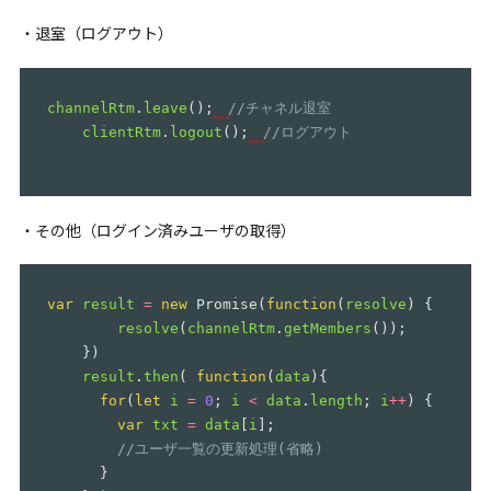
・退室（ログアウト）
channelRtm
.
leave
();
//チャネル退室
clientRtm
.
logout
();
//ログアウト
・その他（ログイン済みユーザの取得）
var
result
=
new
Promise
(
function
(
resolve
)
{
resolve
(
channelRtm
.
getMembers
());
})
result
.
then
(
function
(
data
){
for
(
let
i
=
0
;
i
<
data
.
length
;
i
++
)
{
var
txt
=
data
[
i
];
//ユーザ一覧の更新処理(省略)
}