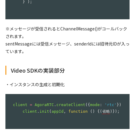
}
);
※メッセージが受信されるとChannelMessage()がコールバック
されます。
sentMessageには受信メッセージ、senderIdには招待元IDが入っ
ています。
Video SDKの実装部分
・インスタンスの生成と初期化
client
=
AgoraRTC
.
createClient
({
mode
:
'
rtc
'
});
client
.
init
(
appId
,
function
()
{(
省略
)});