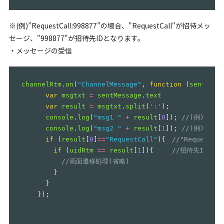
※(例)”RequestCall:998877”の場合、"RequestCall"が招待メッ
セージ、"998877"が招待先IDとなります。
・メッセージの受信
channelRtm
.
on
(
"
ChannelMessage
"
,
function
(
sentMess
var
msgtxt
=
sentMessage
.
text
var
result
=
msgtxt
.
split
(
'
:
'
);
console
.
log
(
"
msg1 
"
+
result
[
0
]);
//(例) Requ
console
.
log
(
"
msg2 
"
+
result
[
1
]);
//(例) 998
if
(
result
[
0
]
==
"
RequestCall
"
){
//"RequestC
if
(
uidRtm
==
result
[
1
]){
//招待先ID(99
//画面遷移処理(省略)
}
}
});