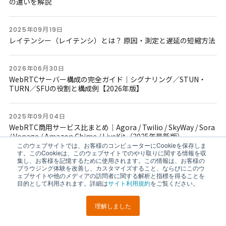
の違いを解説
2025年09月19日
レイテンシー（レイテンシ）とは？ 原因・測定と遅延の短縮方法
2026年06月30日
WebRTCサーバー構成の完全ガイド｜シグナリング／STUN・
TURN／SFUの役割と構成例【2026年版】
2025年09月04日
WebRTC商用サービス比まとめ｜Agora / Twilio / SkyWay / Sora
/ Vonage / Amazon Chime / LiveKit（2025年最新版）
このウェブサイトでは、お客様のコンピューターにCookieを保存しま
す。このCookieは、このウェブサイトでのやり取りに関する情報を収
集し、お客様を記憶するために使用されます。この情報は、お客様の
ブラウジング体験を改善し、カスタマイズすること、ならびにこのウ
新着記事
ェブサイトや他のメディアの訪問者に関する解析と指標を得ることを
目的として利用されます。詳細は
サイト利用規約
をご覧ください。
2026年07月31日
OpenAI は GPT-Live の遅延を公開していないため、実際に計測
理解しました
LINEで
URLを
ポスト
シェア
送る
コピー
してみました