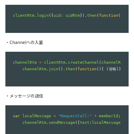
clientRtm
.
login
({
uid
:
uidRtm
}).
then
(
function
(){(
省
・Channelへの入室
channelRtm
=
clientRtm
.
createChannel
(
channelRtm
);
channelRtm
.
join
().
then
(
function
(){
(
省略
)}
・メッセージの送信
var
localMessage
=
"
RequestCall:
"
+
memberId
;
//（
channelRtm
.
sendMessage
({
text
:
localMessage
}).
th