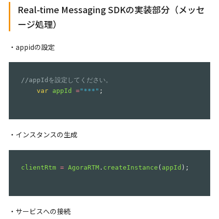
Real-time Messaging SDKの実装部分（メッセ
ージ処理）
・appidの設定
//appIdを設定してください。
var
appId
=
"
***
"
;
・インスタンスの生成
clientRtm
=
AgoraRTM
.
createInstance
(
appId
);
・サービスへの接続