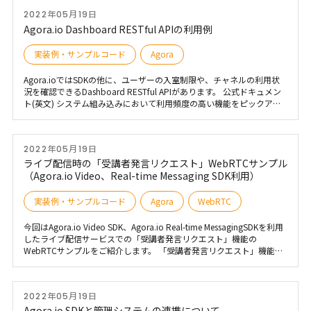
2022年05月19日
Agora.io Dashboard RESTful APIの利用例
実装例・サンプルコード
Agora
Agora.ioではSDKの他に、ユーザーの入室制限や、チャネルの利用状
況を確認できるDashboard RESTful APIがあります。 公式ドキュメン
ト(英文) システム組み込みにおいて利用頻度の高い機能をピックアッ
プします。
2022年05月19日
ライブ配信時の「受講者発言リクエスト」WebRTCサンプル
（Agora.io Video、Real-time Messaging SDK利用）
実装例・サンプルコード
Agora
WebRTC
今回はAgora.io Video SDK、Agora.io Real-time MessagingSDKを利用
したライブ配信サービスでの「受講者発言リクエスト」機能の
WebRTCサンプルをご紹介します。 「受講者発言リクエスト」機能と
は、ライブ配信中に質問や意見を発したい受講者(視聴のみ)に対応する
ための機能で、受講者が発言リクエストを配信者に送信し許可される
と、受講者の映像・音声が有効になり、配信者と受講者にてリアルタ
2022年05月19日
イムに会話ができる機能になります。
Agora.io SDKと管理システムの連携について