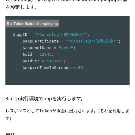
を設定します。
RtcTokenBuilderSample.php
$appID
=
"*Consoleより取得&設定*"
;
$appCertificate
=
"*Consoleより取得&設定*"
;
$channelName
=
"demo"
;
$uid
=
12345
;
$uidStr
=
"12345"
;
$expireTimeInSeconds
=
60
;
3.http実行環境でphpを実行します。
レスポンスとしてTokenが画面に出力されます。(それを利用しま
す)
実装