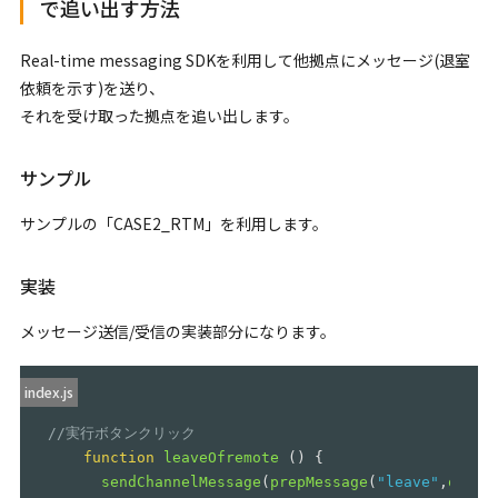
で追い出す方法
Real-time messaging SDKを利用して他拠点にメッセージ(退室
依頼を示す)を送り、
それを受け取った拠点を追い出します。
サンプル
サンプルの「CASE2_RTM」を利用します。
実装
メッセージ送信/受信の実装部分になります。
index.js
//実行ボタンクリック
function
leaveOfremote
()
{
sendChannelMessage
(
prepMessage
(
"
leave
"
,
optio