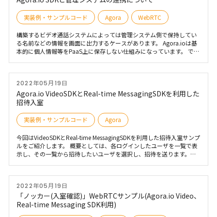
実装例・サンプルコード
Agora
WebRTC
構築するビデオ通話システムによっては管理システム側で保持してい
る名前などの情報を画面に出力するケースがあります。 Agora.ioは基
本的に個人情報等をPaaS上に保存しない仕組みになっています。 で
は、どのように保持している情報を連動させるかを解説します。
2022年05月19日
Agora.io VideoSDKとReal-time MessagingSDKを利用した
招待入室
実装例・サンプルコード
Agora
今回はVideoSDKとReal-time MessagingSDKを利用した招待入室サンプ
ルをご紹介します。 概要としては、各ログインしたユーザを一覧で表
示し、その一覧から招待したいユーザを選択し、招待を送ります。招
待を受けたユーザは招待元ユーザが用意した部屋（チャネル）に入室
することができます。 本サンプルは、Agora.ioから提供されている
VideoSDK、Real-time MessagingSDKを組み合わせて実現しています。
2022年05月19日
Githubに公開しています
「ノッカー(入室確認)」WebRTCサンプル(Agora.io Video、
Real-time Messaging SDK利用)