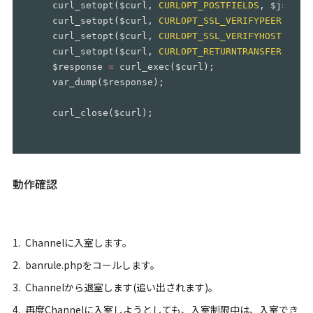
curl_setopt
(
$curl
,
CURLOPT_POSTFIELDS
,
$json_e
curl_setopt
(
$curl
,
CURLOPT_SSL_VERIFYPEER
,
fal
curl_setopt
(
$curl
,
CURLOPT_SSL_VERIFYHOST
,
fal
curl_setopt
(
$curl
,
CURLOPT_RETURNTRANSFER
,
tru
$response
=
curl_exec
(
$curl
);
var_dump
(
$response
);
curl_close
(
$curl
);
動作確認
Channelに入室します。
banrule.phpをコールします。
Channelから退室します(追い出されます)。
再度Channelに入室しようとしても、入室制限中は、入室でき