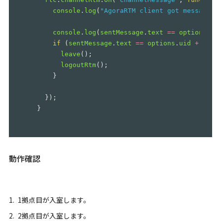
console
.
log
(
"
AgoraRTM client got message: 
console
.
log
(
sentMessage
.
text
==
options
.
ui
if
(
sentMessage
.
text
==
options
.
uid
+
"
:le
leave
();
logoutRtm
();
}
});
}
動作確認
1拠点目が入室します。
2拠点目が入室します。