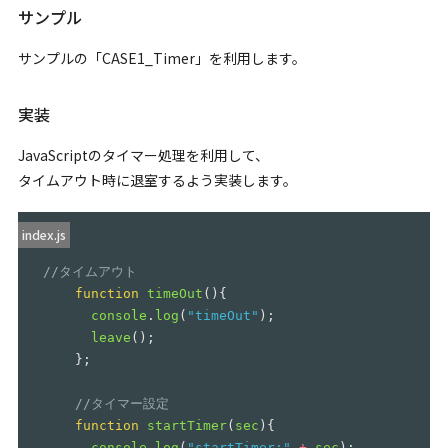
サンプル
サンプルの「CASE1_Timer」を利用します。
実装
JavaScriptのタイマー処理を利用して、
タイムアウト時に退室するよう実装します。
index.js
//タイムアウト
function
timeOut
(){
console
.
log
(
"
timeOut
"
);
leave
();
};
//タイマー設定
function
startTimer
(
sec
){
console
.
log
(
"
startTimer:
"
+
sec
);