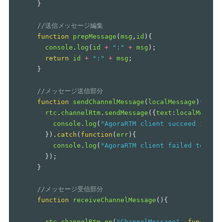
}
//送信メッセージ編集
function
prepMessage
(
msg
,
id
){
console
.
log
(
id
+
"
:
"
+
msg
);
return
id
+
"
:
"
+
msg
;
}
//メッセージ送信部分
function
sendChannelMessage
(
localMessage
){
rtc
.
channelRtm
.
sendMessage
({
text
:
localMessag
console
.
log
(
"
AgoraRTM client succeed in se
}).
catch
(
function
(
err
){
console
.
log
(
"
AgoraRTM client failed to sen
});
}
//メッセージ受信部分
function
receiveChannelMessage
(){
rtc
.
channelRtm
.
on
(
"
ChannelMessage
"
,
function