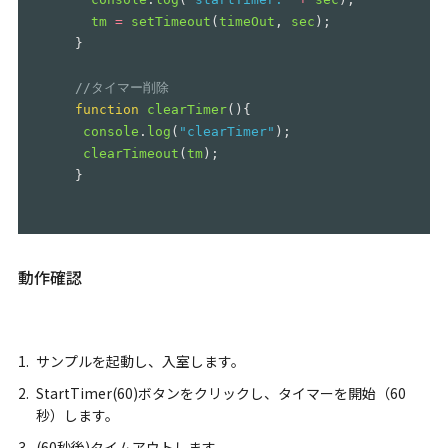
tm
=
setTimeout
(
timeOut
,
sec
);
}
//タイマー削除
function
clearTimer
(){
console
.
log
(
"
clearTimer
"
);
clearTimeout
(
tm
);
}
動作確認
サンプルを起動し、入室します。
StartTimer(60)ボタンをクリックし、タイマーを開始（60
秒）します。
(60秒後)タイムアウトします。