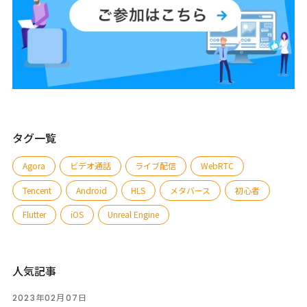
タグ一覧
Agora
ビデオ通話
ライブ配信
WebRTC
Tencent
Android
HLS
メタバース
初心者
Flutter
iOS
Unreal Engine
人気記事
2023年02月07日