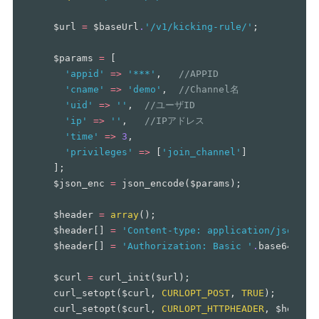
$url
=
$baseUrl
.
'/v1/kicking-rule/'
;
$params
=
[
'appid'
=>
'***'
,
//APPID
'cname'
=>
'demo'
,
//Channel名
'uid'
=>
''
,
//ユーザID
'ip'
=>
''
,
//IPアドレス
'time'
=>
3
,
'privileges'
=>
[
'join_channel'
]
];
$json_enc
=
json_encode
(
$params
);
$header
=
array
();
$header
[]
=
'Content-type: application/json;ch
$header
[]
=
'Authorization: Basic '
.
base64_enc
$curl
=
curl_init
(
$url
);
curl_setopt
(
$curl
,
CURLOPT_POST
,
TRUE
);
curl_setopt
(
$curl
,
CURLOPT_HTTPHEADER
,
$header