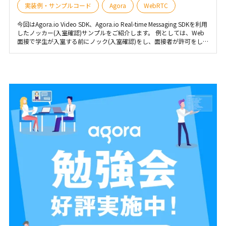
実装例・サンプルコード
Agora
WebRTC
今回はAgora.io Video SDK、Agora.io Real-time Messaging SDKを利用
したノッカー(入室確認)サンプルをご紹介します。 例としては、Web
面接で学生が入室する前にノック(入室確認)をし、面接者が許可をして
入室するシーンなどに利用できると思います。 Web面接の部分は
Video SDK、ノック(入室確認)/入室許可などの内部メッセージをやり
取りする部分はReal-time Messaging SDKで実現しています。 なお、
Video SDKはNext Generation(バージョン4)を利用します。