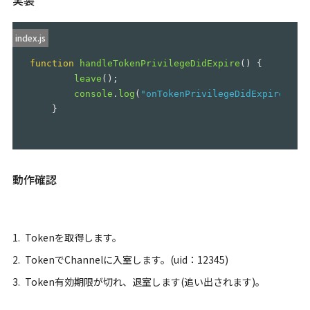
index.js
function
handleTokenPrivilegeDidExpire
()
{
leave
();
console
.
log
(
"
onTokenPrivilegeDidExpire
"
)
}
動作確認
Tokenを取得します。
TokenでChannelに入室します。(uid：12345)
Token有効期限が切れ、退室します(追い出されます)。