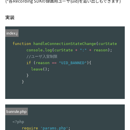
(*各Recording SDKの録画用ユーザ(uid)を追い出しもできます)
実装
index.j
function
handleConnectionStateChange
(
curState
,
revS
console
.
log
(
curState
+
"
:
"
+
reason
);
//ユーザ入室制限
if
(
reason
==
"
UID_BANNED
"
){
leave
();
}
}
banrule.php
<?php
require
'params.php'
;