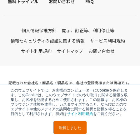
無料トライアル
お問い合わせ
FAQ
個人情報保護方針
開示、訂正等、利用停止等
情報セキュリティの認証に関する情報
サービス利用規約
サイト利用規約
サイトマップ
お問い合わせ
記載された会社名・商品名・製品名は、各社の登録商標または商標です。
このウェブサイトでは、お客様のコンピューターにCookieを保存しま
© V-cube, Inc. All Rights Reserved.
す。このCookieは、このウェブサイトでのやり取りに関する情報を収
株式会社ブイキューブ
集し、お客様を記憶するために使用されます。この情報は、お客様の
ブラウジング体験を改善し、カスタマイズすること、ならびにこのウ
Follow Us
ェブサイトや他のメディアの訪問者に関する解析と指標を得ることを
目的として利用されます。詳細は
サイト利用規約
をご覧ください。
理解しました
LINEで
URLを
ポスト
シェア
送る
コピー