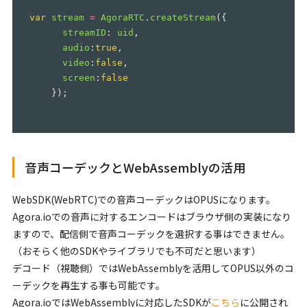
var
stream
=
AgoraRTC
.
createStream
({
streamID
:
uid
,
audio
:
true
,
video
:
false
,
screen
:
false
});
音声コーデックとWebAssemblyの活用
WebSDK(WebRTC)での音声コーデックはOPUSになります。
Agora.ioでの音声に対するエンコードはブラウザ側の実装になり
ますので、配信側で音声コーデックを選択する事はできません。
（おそらく他のSDKやライブラリでも不可だと思います）
デコード（視聴側）ではWebAssemblyを活用してOPUS以外のコ
ーデックを再生する事も可能です。
Agora.ioではWebAssemblyに対応したSDKが
こちら
に公開され