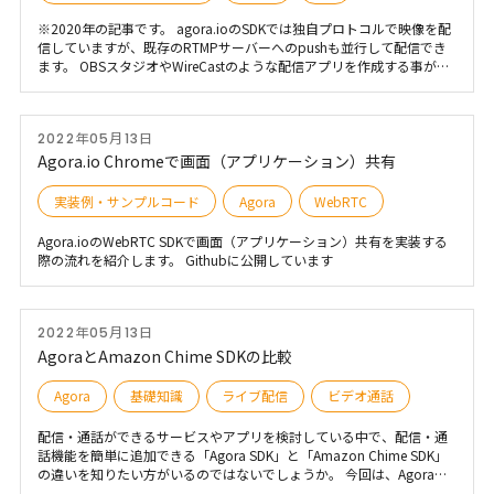
※2020年の記事です。 agora.ioのSDKでは独自プロトコルで映像を配
信していますが、既存のRTMPサーバーへのpushも並行して配信でき
ます。 OBSスタジオやWireCastのような配信アプリを作成する事が可
能です。
2022年05月13日
Agora.io Chromeで画面（アプリケーション）共有
実装例・サンプルコード
Agora
WebRTC
Agora.ioのWebRTC SDKで画面（アプリケーション）共有を実装する
際の流れを紹介します。 Githubに公開しています
2022年05月13日
AgoraとAmazon Chime SDKの比較
Agora
基礎知識
ライブ配信
ビデオ通話
配信・通話ができるサービスやアプリを検討している中で、配信・通
話機能を簡単に追加できる「Agora SDK」と「Amazon Chime SDK」
の違いを知りたい方がいるのではないでしょうか。 今回は、Agora
SDK・Amazon Chime SDKの概要や違い、適した利用ケースをご紹介