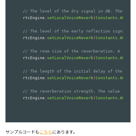
// The level of the dry signal in dB. The valu
rtcEngine
.
setLocalVoiceReverb
(
Constants
.
AUDIO_
// The level of the early reflection signal (w
rtcEngine
.
setLocalVoiceReverb
(
Constants
.
AUDIO_
// The room size of the reverberation. A large
rtcEngine
.
setLocalVoiceReverb
(
Constants
.
AUDIO_
// The length of the initial delay of the wet 
rtcEngine
.
setLocalVoiceReverb
(
Constants
.
AUDIO_
// The reverberation strength. The value range
rtcEngine
.
setLocalVoiceReverb
(
Constants
.
AUDIO_
サンプルコードも
こちら
にあります。