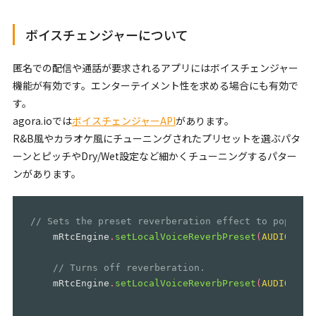
ボイスチェンジャーについて
匿名での配信や通話が要求されるアプリにはボイスチェンジャー
機能が有効です。エンターテイメント性を求める場合にも有効で
す。
agora.ioでは
ボイスチェンジャーAPI
があります。
R&B風やカラオケ風にチューニングされたプリセットを選ぶパタ
ーンとピッチやDry/Wet設定など細かくチューニングするパター
ンがあります。
// Sets the preset reverberation effect to pop mus
mRtcEngine
.
setLocalVoiceReverbPreset
(
AUDIO_REV
// Turns off reverberation.
mRtcEngine
.
setLocalVoiceReverbPreset
(
AUDIO_REV