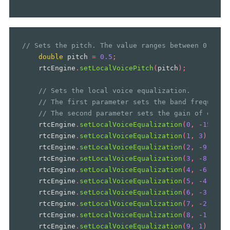
// Sets the pitch. The value ranges between 0.5 an
double
pitch
=
0.5
;
rtcEngine
.
setLocalVoicePitch
(
pitch
);
// Sets the local voice equalization.
// The first parameter sets the band frequency
// The second parameter sets the gain of each 
rtcEngine
.
setLocalVoiceEqualization
(
0
,
-
15
);
rtcEngine
.
setLocalVoiceEqualization
(
1
,
3
);
rtcEngine
.
setLocalVoiceEqualization
(
2
,
-
9
);
rtcEngine
.
setLocalVoiceEqualization
(
3
,
-
8
);
rtcEngine
.
setLocalVoiceEqualization
(
4
,
-
6
);
rtcEngine
.
setLocalVoiceEqualization
(
5
,
-
4
);
rtcEngine
.
setLocalVoiceEqualization
(
6
,
-
3
);
rtcEngine
.
setLocalVoiceEqualization
(
7
,
-
2
);
rtcEngine
.
setLocalVoiceEqualization
(
8
,
-
1
);
rtcEngine
.
setLocalVoiceEqualization
(
9
,
1
);