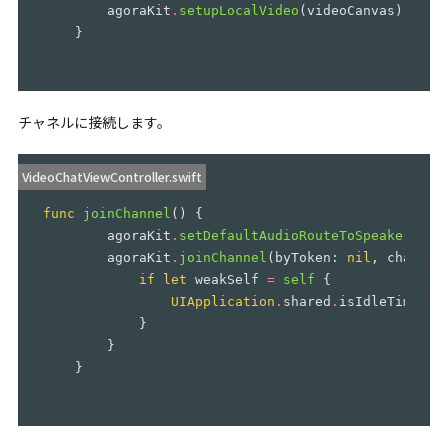
agoraKit
.
setupLocalVideo
(
videoCanvas
)
}
チャネルに接続します。
VideoChatViewController.swift
func
joinChannel
()
{
agoraKit
.
setDefaultAudioRouteToSpeakerphon
agoraKit
.
joinChannel
(
byToken
:
nil
,
channel
if
let
weakSelf
=
self
{
UIApplication
.
shared
.
isIdleTimerDi
}
}
}