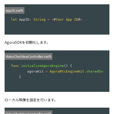
AppID.swift
let
AppID
:
String
=
<
#
Your
App
ID
#
>
AgoraSDKを初期化します。
VideoChatViewController.swift
func
initializeAgoraEngine
()
{
agoraKit
=
AgoraRtcEngineKit
.
sharedEngine
(
}
ローカル映像を設定を行います。
VideoChatViewController.swift