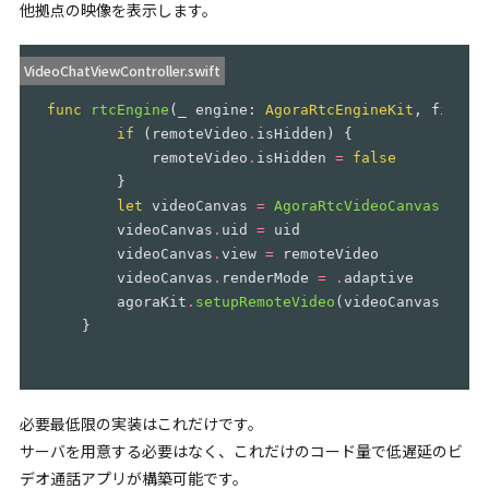
他拠点の映像を表示します。
VideoChatViewController.swift
func
rtcEngine
(
_
engine
:
AgoraRtcEngineKit
,
firstR
if
(
remoteVideo
.
isHidden
)
{
remoteVideo
.
isHidden
=
false
}
let
videoCanvas
=
AgoraRtcVideoCanvas
()
videoCanvas
.
uid
=
uid
videoCanvas
.
view
=
remoteVideo
videoCanvas
.
renderMode
=
.
adaptive
agoraKit
.
setupRemoteVideo
(
videoCanvas
)
}
必要最低限の実装はこれだけです。
サーバを用意する必要はなく、これだけのコード量で低遅延のビ
デオ通話アプリが構築可能です。