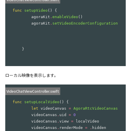
func
setupVideo
()
{
agoraKit
.
enableVideo
()
agoraKit
.
setVideoEncoderConfiguration
(
Agor
}
ローカル映像を表示します。
VideoChatViewController.swift
func
setupLocalVideo
()
{
let
videoCanvas
=
AgoraRtcVideoCanvas
()
videoCanvas
.
uid
=
0
videoCanvas
.
view
=
localVideo
videoCanvas
.
renderMode
=
.
hidden