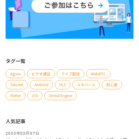
タグ一覧
Agora
ビデオ通話
ライブ配信
WebRTC
Tencent
Android
HLS
メタバース
初心者
Flutter
iOS
Unreal Engine
人気記事
2023年02月07日