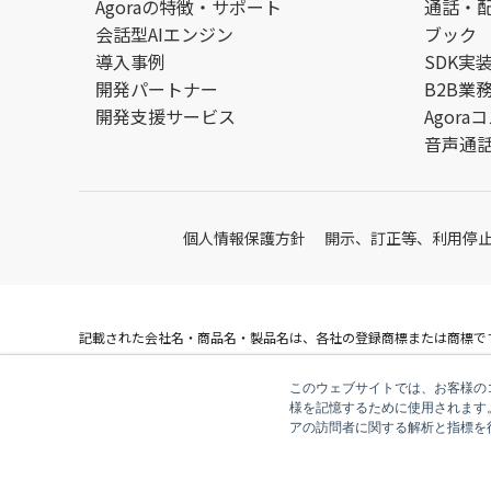
Agoraの特徴・サポート
通話・配信
会話型AIエンジン
ブック
導入事例
SDK実
開発パートナー
B2B業
開発支援サービス
Agor
音声通話
個人情報保護方針
開示、訂正等、利用停
記載された会社名・商品名・製品名は、各社の登録商標または商標で
© V-cube, Inc. All Rights Reserved.
このウェブサイトでは、お客様のコ
株式会社ブイキューブ
様を記憶するために使用されます
アの訪問者に関する解析と指標を