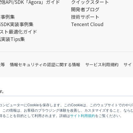
API/SDK「Agora」ガイド
クイックスタート
開発者ブログ
装事例集
技術サポート
務SDK実装事例集
Tencent Cloud
aコスト最適化ガイド
実装Tips集
止等
情報セキュリティの認証に関する情報
サービス利用規約
サイ
す。
ンピューターにCookieを保存します。このCookieは、このウェブサイトでの
。この情報は、お客様のブラウジング体験を改善し、カスタマイズすること、なら
得ることを目的として利用されます。詳細は
サイト利用規約
をご覧ください。