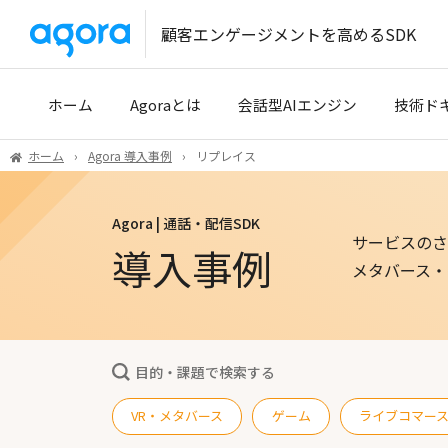
顧客エンゲージメントを高めるSDK
ホーム
Agoraとは
会話型AIエンジン
技術ド
ホーム
Agora 導入事例
リプレイス
導入事例
クイッ
Agora | 通話・配信SDK
開発パートナー
開発者
サービスのさ
導入事例
技術サ
メタバース・
Tencen
目的・課題で検索する
VR・メタバース
ゲーム
ライブコマー