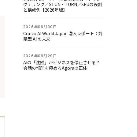
グナリング／STUN・TURN／SFUの役割
と構成例【2026年版】
2026年06月30日
Convo AI World Japan 潜入レポート：対
話型 AI の未来
2026年06月29日
AIの「沈黙」がビジネスを停止させる？
会話の“間”を極めるAgoraの正体