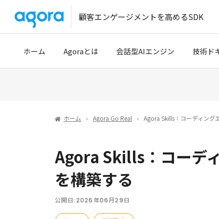
顧客エンゲージメントを高めるSDK
ホーム
Agoraとは
会話型AIエンジン
技術ド
導入事例
クイッ
開発パートナー
開発者
ホーム
Agora Go Real
Agora Skills：コーデ
技術サ
Agora Skills：
Tencen
を構築する
公開日:
2026年06月29日