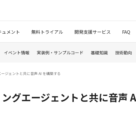
キュメント
無料トライアル
開発支援サービス
FAQ
イベント情報
実装例・サンプルコード
基礎知識
技術動向
クスタート
ブログ
ィングエージェントと共に音声 AI を構築する
ポート
コーディングエージェントと共に音声 A
t Cloud