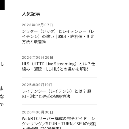
人気記事
2023年02月07日
ジッター（ジッタ）とレイテンシー（レ
イテンシ）の違い｜原因・許容値・測定
る
方法と改善策
2026年06月26日
し
HLS（HTTP Live Streaming）とは？仕
組み・遅延・LL-HLSとの違いを解説
2025年09月19日
ま
レイテンシー（レイテンシ）とは？ 原
な
因・測定と遅延の短縮方法
で
2026年06月30日
WebRTCサーバー構成の完全ガイド｜シ
グナリング／STUN・TURN／SFUの役割
と構成例【2026年版】