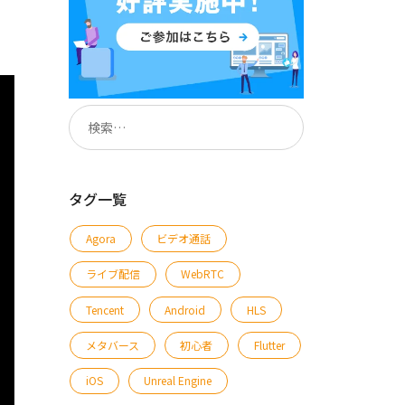
タグ一覧
Agora
ビデオ通話
ライブ配信
WebRTC
Tencent
Android
HLS
メタバース
初心者
Flutter
iOS
Unreal Engine