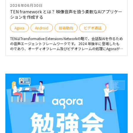
役割を担っています。 本記事では、こうした技術がさまざまな業界で
2026年06月30日
どのように活用されているのか、注目の事例を詳しく紹介し、IoT の未
来がどのように変わっていくのか を探ります。
TEN framework とは？ 映像音声を扱う柔軟なAIアプリケー
ションを作成する
Agora
Android
技術動向
ビデオ通話
TENはTransformative Extensions Networkの略で、会話型AIを作るため
の音声エージェントフレームワークです。 2024 年後半に登場したも
のであり、オーディオフレーム及びビデオフレームの処理にAgoraが
採用されています。 この記事では、TEN framework の紹介とローカル
ビルドの手順を簡単に紹介します。 TEN framework 公式サイト：
https://www.theten.ai/