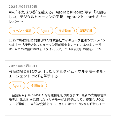
ンシステムの基盤として「Agora Chat」を採用したことを発表しまし
2026年06月30日
た。この統合は、大規模なリアルタイム AI 強化型チームワークとマル
チエージェントによる生産性向上における重要なマイルストーンとな
AIの“不気味の谷”を越える。AgoraとKlleonが示す「人間ら
ります。 ※この投稿は、Agora の日本総代理店であるブイキューブ
しい」デジタルヒューマンの実現｜Agora×Klleonセミナー
が、Agora ブログを翻訳した記事です。
レポート
イベント情報
Agora
技術動向
基礎知識
2025年8月28日に開催された株式会社ブイキューブ主催のオンライン
セミナー「AIデジタルヒューマン最前線セミナー」。本セミナーで
は、AIとの対話における「タイムラグ」と「表現力」の壁を、いかに
技術で乗り越えるかが語られた。Agora社の超低遅延音声技術とKlleon
社のビデオ生成技術の融合がもたらす、自然で人間らしいコミュニケ
ーションの可能性とは。実演デモや国内外の豊富な導入事例を交え、
2026年06月30日
その核心に迫る。
会話型AIとRTCを活用したリアルタイム・マルチモーダル・
エージェントでIoTを革新する
Agora
技術動向
「会話型 AI」がIoTの新たな可能性を切り開きます。最新の大規模言語
モデル（LLM）を活用したマルチモーダル通信により、複雑なリクエ
ストを理解し、自然な会話を行い、さらにはライブ映像を解析してア
クションを実行することが可能になります。 Agora の 会話型 AI SDK
は、自動化・通信・リアルタイムの意思決定 を進化させるのに重要な