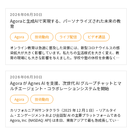
2026年06月30日
Agoraと生成AIで実現する、パーソナライズされた未来の教
育
Agora
技術動向
ライブ配信
ビデオ通話
オンライン教育は急速に普及した背景には、新型コロナウイルスの感
染拡大が大きく影響しています。私たちの生活様式を大きく変え、教
育の現場にも大きな影響を与えました。学校や塾の休校を余儀なくさ
れ、従来の対面形式の授業が不可能になった状況下で、オンライン教
育・オンライン学習は急速に普及しました。 オンライン教育が求めら
れた理由は、感染リスクの低減、学習の継続、そして時間や場所の制
2026年06月30日
約のない柔軟な学習環境を提供できる点にあります。
Agora が Agnes AI を支援、次世代 AI グループチャットとマ
ルチエージェント・コラボレーションシステムを開始
Agora
技術動向
カリフォルニア州サンタクララ（2025 年 12 月 1 日）– リアルタイ
ム・エンゲージメントおよび会話型 AI の主要プラットフォームである
Agora, Inc. (NASDAQ: API) は本日、東南アジアで最も急成長している
AI ネイティブ・ワークプラットフォームの 1 つである Agnes AI が、新
しい AI グループチャットおよびマルチエージェント・コラボレーショ