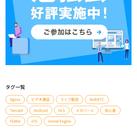
タグ一覧
Agora
ビデオ通話
ライブ配信
WebRTC
Tencent
Android
HLS
メタバース
初心者
Flutter
iOS
Unreal Engine