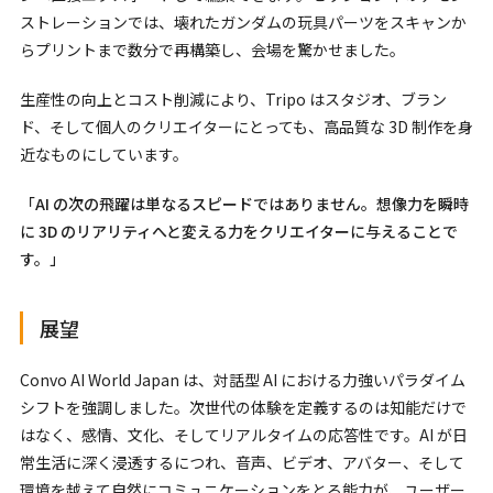
ストレーションでは、壊れたガンダムの玩具パーツをスキャンか
らプリントまで数分で再構築し、会場を驚かせました。
生産性の向上とコスト削減により、Tripo はスタジオ、ブラン
ド、そして個人のクリエイターにとっても、高品質な 3D 制作を身
近なものにしています。
「AI の次の飛躍は単なるスピードではありません。想像力を瞬時
に 3D のリアリティへと変える力をクリエイターに与えることで
す。」
展望
Convo AI World Japan は、対話型 AI における力強いパラダイム
シフトを強調しました。次世代の体験を定義するのは知能だけで
はなく、感情、文化、そしてリアルタイムの応答性です。AI が日
常生活に深く浸透するにつれ、音声、ビデオ、アバター、そして
環境を越えて自然にコミュニケーションをとる能力が、ユーザー