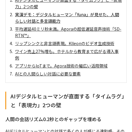
力」2つの壁
実演デモ：デジタルヒューマン「Yuna」が見せた、人間
らしい対話と多言語能力
平均遅延40ミリ秒未満。Agoraの超低遅延音声技術「SD-
RTN™」
リップシンクと非言語表現。Klleonのビデオ生成技術
ワイン売上27%増も。ホテルから教育まで広がる導入事
例
アプリからIoTまで。Agora技術の幅広い活用領域
AIとの人間らしい対話に必要な要素
AIデジタルヒューマンが直面する「タイムラグ」
と「表現力」2つの壁
人間の会話リズム0.2秒とのギャップを埋める
AIデジタルヒューマンとの対話で多くの人が感じる違和感。その