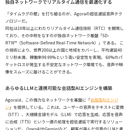
独自ネットワークでリアルタイム通信を最適化する
「タイムラグの壁」を打ち破るのが、Agoraの超低遅延音声テク
ノロジーだ。
同社は10年以上にわたりリアルタイム通信技術（RTC）を開発し
ており、その中核をなすのが独自ネットワーク基盤「SD-
RTN™（Software-Defined Real-Time Network）」である。 こ
の技術により、世界200以上の国と地域をカバーし、平均遅延40
ミリ秒未満、稼働率99.99%という高い安定性を実現。 60%のパ
ケットロスが発生する不安定なネットワーク環境でも、音声や映
像をスムーズに届けることができる。
あらゆるLLMと連携可能な会話型AIエンジンを構築
Agoraは、この強力なネットワークを基盤に「
会話型AIエンジ
ン
」を提供している。 これは、ユーザーの音声をテキストに変換
（STT）、大規模言語モデル（LLM）で応答を生成、応答を音声
に合成（TTS）という一連の処理を超低遅延で実行するソリュー
ションだ。 OpenAIやGeminiなど、顧客が選んだ任意のLLMと柔