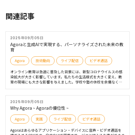
関連記事
2025年09月05日
Agoraと生成AIで実現する、パーソナライズされた未来の教
育
Agora
技術動向
ライブ配信
ビデオ通話
オンライン教育は急速に普及した背景には、新型コロナウイルスの感
染拡大が大きく影響しています。私たちの生活様式を大きく変え、教
育の現場にも大きな影響を与えました。学校や塾の休校を余儀なくさ
れ、従来の対面形式の授業が不可能になった状況下で、オンライン教
育・オンライン学習は急速に普及しました。 オンライン教育が求めら
れた理由は、感染リスクの低減、学習の継続、そして時間や場所の制
2025年09月05日
約のない柔軟な学習環境を提供できる点にあります。
Why Agora ~ Agoraの優位性 ~
Agora
実践
ライブ配信
ビデオ通話
Agoraはあらゆるアプリケーション・デバイスに音声・ビデオ通話を