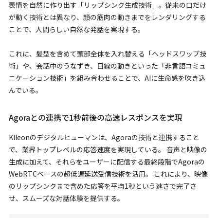
表情を自然に作り出す「リップシンク生成技術」。従来の口だけ
が動く技術とは異なり、顔の筋肉の動きまでをレンダリングする
ことで、人間らしい自然な発話を実現する。
これに、髪型を含めて頭部全体を入れ替える「ヘッドスワップ技
術」や、会話中のうなずき、目線の動きといった「非言語コミュ
ニケーション技術」を組み合わせることで、AIに生命感を吹き込
んでいる。
Agoraとの連携で1秒前後の高速レスポンスを実現
Klleonのデジタルヒューマンは、Agoraの技術と連携すること
で、業界トップレベルの応答速度を実現している。 音声と映像の
生成に加えて、それらをユーザーに配信する最終段階でAgoraの
WebRTCベースの超低遅延送受信技術を活用。 これにより、映像
のリップシンクまで含めた応答を平均1秒という速さで完了さ
せ、スムーズな対話体験を提供する。