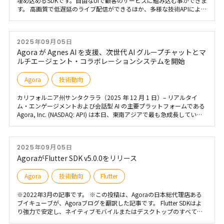
埋め込めるSDKです。自由なUIで顧客のサービスに組み込む事ができま
す。 高画質で低遅延のライブ配信ができるほか、多様な技術APIによる
機能拡張によりラジオ配信、ゲーム配信、カスタマーサポート、コミ
ュニケーションアプリ、オンラインカラオケ、遠隔医療や遠隔点呼、
オンライン教育、メタバースなどで活用されています。それに加えて
2025年09月05日
運用保守面においてはお客様にどのようにサポートを提供しているの
かを紹介いたします。
Agora が Agnes AI を支援、次世代 AI グループチャットとマ
ルチエージェント・コラボレーションシステムを開始
Agora
技術動向
カリフォルニア州サンタクララ（2025 年 12 月 1 日）– リアルタイ
ム・エンゲージメントおよび会話型 AI の主要プラットフォームである
Agora, Inc. (NASDAQ: API) は本日、東南アジアで最も急成長している
AI ネイティブ・ワークプラットフォームの 1 つである Agnes AI が、新
しい AI グループチャットおよびマルチエージェント・コラボレーショ
ンシステムの基盤として「Agora Chat」を採用したことを発表しまし
2025年09月05日
た。この統合は、大規模なリアルタイム AI 強化型チームワークとマル
チエージェントによる生産性向上における重要なマイルストーンとな
AgoraがFlutter SDK v5.0.0をリリース
ります。 ※この投稿は、Agora の日本総代理店であるブイキューブ
が、Agora ブログを翻訳した記事です。
Agora
技術動向
Flutter
※2022年3月の記事です。 ※この投稿は、Agoraの日本総代理店ある
ブイキューブが、Agoraブログを翻訳した記事です。 Flutter SDKはよ
り強力で安定し、ネイティブモバイルまたはデスクトップのすべての
プラットフォームをサポートするようになりました。 Flutter SDKの最