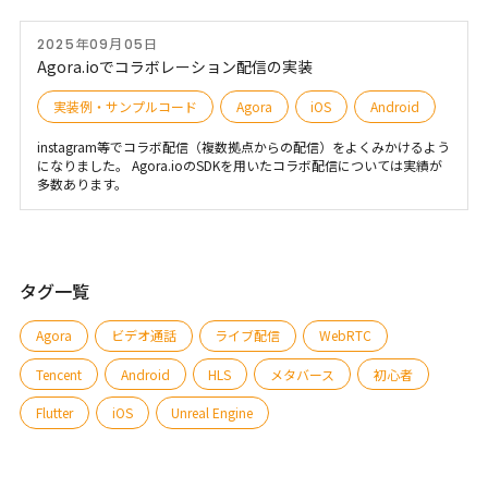
新のアップデートにより、デスクトップサポートが大幅に進歩し、
Flutterコミュニティと連携するために、Agoraはデスクトップサポート
2025年09月05日
とその他のいくつかの優れた機能を備えたv5.0.0をリリースしまし
た。主なハイライトは次のとおりです。
Agora.ioでコラボレーション配信の実装
実装例・サンプルコード
Agora
iOS
Android
instagram等でコラボ配信（複数拠点からの配信）をよくみかけるよう
になりました。 Agora.ioのSDKを用いたコラボ配信については実績が
多数あります。
タグ一覧
Agora
ビデオ通話
ライブ配信
WebRTC
Tencent
Android
HLS
メタバース
初心者
Flutter
iOS
Unreal Engine