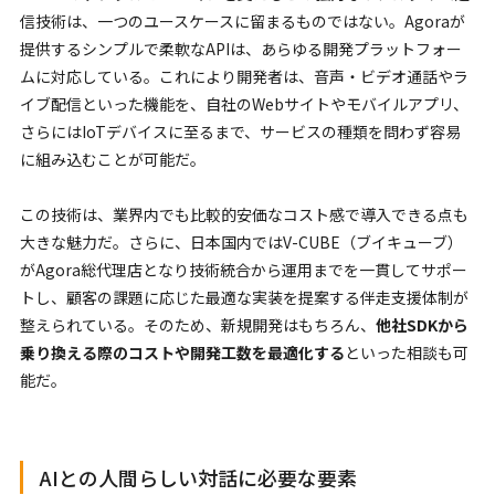
信技術は、一つのユースケースに留まるものではない。Agoraが
提供するシンプルで柔軟なAPIは、あらゆる開発プラットフォー
ムに対応している。これにより開発者は、音声・ビデオ通話やラ
イブ配信といった機能を、自社のWebサイトやモバイルアプリ、
さらにはIoTデバイスに至るまで、サービスの種類を問わず容易
に組み込むことが可能だ。
この技術は、業界内でも比較的安価なコスト感で導入できる点も
大きな魅力だ。さらに、日本国内ではV-CUBE（ブイキューブ）
がAgora総代理店となり技術統合から運用までを一貫してサポー
トし、顧客の課題に応じた最適な実装を提案する伴走支援体制が
整えられている。そのため、新規開発はもちろん、
他社SDKから
乗り換える際のコストや開発工数を最適化する
といった相談も可
能だ。
AIとの人間らしい対話に必要な要素