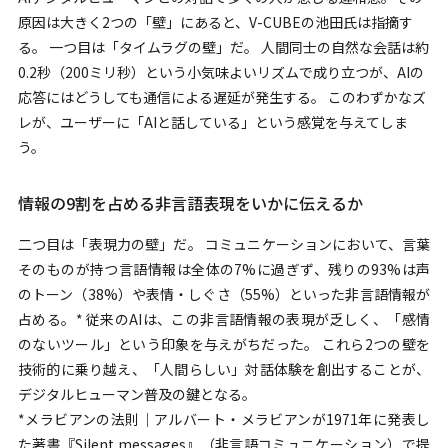
原因は大きく2つの「壁」にあると、V-CUBEの池田氏は指摘す
る。 一つ目は「タイムラグの壁」だ。 人間同士の自然な会話は約
0.2秒（200ミリ秒）という小気味よいリズムで成り立つが、AIの
応答にはどうしても通信による遅延が発生する。 このわずかなズ
レが、ユーザーに「AIと話している」という感覚を与えてしま
う。
情報の9割を占める非言語表現をいかに伝えるか
二つ目は「表現力の壁」だ。 コミュニケーションにおいて、言葉
そのものが持つ言語情報は全体の7%に過ぎず、残りの93%は声
のトーン（38%）や表情・しぐさ（55%）といった非言語情報が
占める。* 従来のAIは、この非言語情報の表現が乏しく、「感情
のないツール」という印象を与えがちだった。 これら2つの壁を
技術的に乗り越え、「人間らしい」対話体験を創出することが、
デジタルヒューマン普及の鍵となる。
*
メラビアンの法則｜アルバート・メラビアンが1971年に発表し
た著書『Silent messages』（非言語コミュニケーション）で提