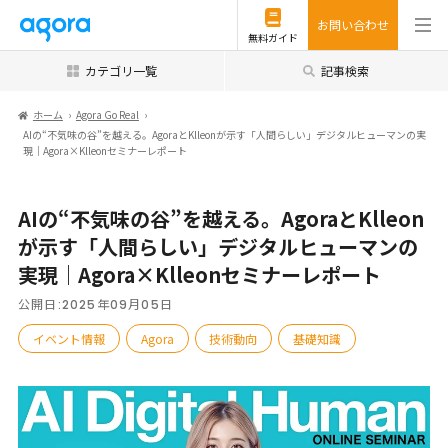
お問い合わせ
無料ガイド
カテゴリ一覧
記事検索
ホーム
Agora Go Real
AIの“不気味の谷”を越える。AgoraとKlleonが示す「人間らしい」デジタルヒューマンの実
現｜Agora×Klleonセミナーレポート
AIの“不気味の谷”を越える。AgoraとKlleon
が示す「人間らしい」デジタルヒューマンの
実現｜Agora×Klleonセミナーレポート
公開日:
2025年09月05日
イベント情報
Agora
技術動向
基礎知識