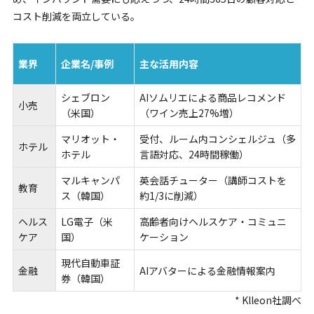
コスト削減を両立している。
業界
企業名/事例
主な活用内容
シェブロン
AIソムリエによる商品レコメンド
小売
（米国）
（ワイン売上27%増）
マリオット・
受付、ルーム内コンシェルジュ（多
ホテル
ホテル
言語対応、24時間稼働）
マルキャンパ
英会話チューター（講師コストを
教育
ス（韓国）
約1/3に削減）
ヘルス
LG電子（米
高齢者向けヘルスケア・コミュニ
ケア
国）
ケーション
現代自動車証
金融
AIアバターによる金融情報案内
券（韓国）
* Klleon社調べ