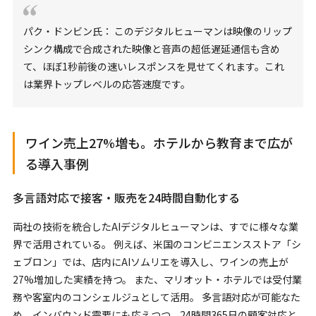
パク・ドンビン氏： このデジタルヒューマンは映像のリップ
シンク構成で合成された映像と音声の超低遅延通信も含め
て、ほぼ1秒前後の速いレスポンスを見せてくれます。これ
は業界トップレベルの応答速度です。
ワイン売上27%増も。ホテルから教育まで広が
る導入事例
多言語対応で接客・販売を24時間自動化する
両社の技術を統合したAIデジタルヒューマンは、すでに様々な業
界で活用されている。 例えば、米国のコンビニエンスストア「シ
ェブロン」では、店内にAIソムリエを導入し、ワインの売上が
27%増加した実績を持つ。 また、マリオット・ホテルでは受付業
務や客室内のコンシェルジュとして活用。 多言語対応が可能なた
め、インバウンド需要にも応えつつ、24時間365日の顧客対応と