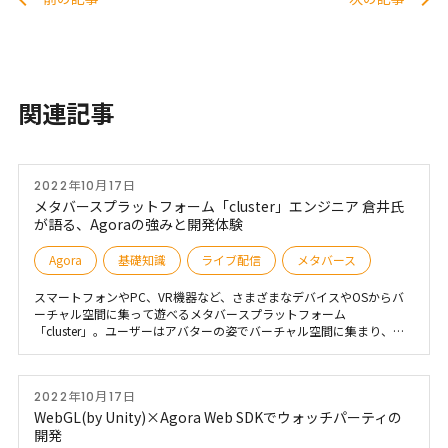
関連記事
2022年10月17日
メタバースプラットフォーム「cluster」エンジニア 倉井氏
が語る、Agoraの強みと開発体験
Agora
基礎知識
ライブ配信
メタバース
スマートフォンやPC、VR機器など、さまざまなデバイスやOSからバ
ーチャル空間に集って遊べるメタバースプラットフォーム
「cluster」。ユーザーはアバターの姿でバーチャル空間に集まり、そ
の中で音声チャットを行いながらゲームで遊んだり、一緒に音楽ライ
ブを見たりといったコミュニケーションを取ることが可能です。
clusterの特徴は、ユーザーが独自にワールド（cluster内のバーチャル
2022年10月17日
空間の総称）を制作できる点。ワールドの中で活用できるリソースと
して、2022年4月にAgoraを活用した「画面共有機能」が登場しまし
WebGL(by Unity)×Agora Web SDKでウォッチパーティの
た。バーチャル空間でのコミュニケーションを阻害しない低遅延性と
開発