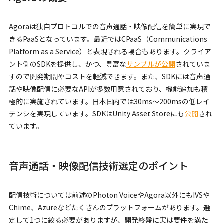
Agoraは独自プロトコルでの音声通話・映像配信を簡単に実現で
きるPaaSとなっています。最近ではCPaaS（Communications
Platform as a Service）と表現される場合もあります。クライア
ント側のSDKを提供し、かつ、豊富な
サンプルが公開
されていま
すので開発期間やコストを軽減できます。また、SDKには音声通
話や映像配信に必要なAPIが多数用意されており、機能追加も積
極的に実施されています。日本国内では30ms〜200msの低レイ
テンシを実現しています。SDKはUnity Asset Storeにも
公開
され
ています。
音声通話・映像配信技術選定のポイント
配信技術については前述のPhoton VoiceやAgora以外にもIVSや
Chime、Azureなどたくさんのプラットフォームがあります。選
定して1つに絞る必要がありますが、開発終盤に実は要件を満た