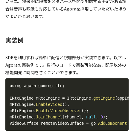
いる為、将来的に映像をメタバース空間で配信する予定がある場
合は音声も映像も対応しているAgoraを採用していただいたほう
がよいかと思います。
実装例
SDKを利用すれば簡単に配信と視聴部分が実装できます。以下は
Agoraの実装例です。数行のコードで実装可能な為、配信以外の
機能開発に時間をさくことができます。
using agora_gaming_rtc
;
IRtcEngine mRtcEngine 
=
 IRtcEngine
.
getEngine
(
appId
)
;
mRtcEngine
.
EnableVideo
(
)
;
mRtcEngine
.
EnableVideoObserver
(
)
;
mRtcEngine
.
JoinChannel
(
channel
,
null
,
0
)
;
VideoSurface remoteVideoSurface 
=
 go
.
AddComponent
(
)