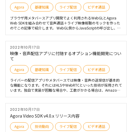
大人数で見ても問題のない安定性、Agora × Unity開発のスムーズさに
ついて、cluster ソフトウェアエンジニア 倉井龍太郎氏にお話を伺いま
Agora
基礎知識
ライブ配信
ビデオ通話
した。
ブラウザ用メタバースアプリ開発でよく利用されるWebGLとAgora
Web SDKを組み合わせて音声通話＋ライブ映像視聴のモックを作った
のでこの記事で紹介します。 WebGL側からJavaScriptの呼び出し、
JavaScript側からWebGLへの呼び出し、UnityでのWebView表示とい
った技術の解説がメインになります。
2022年10月17日
映像・音声配信アプリに付随するオプション機能開発につい
て
Agora
基礎知識
ライブ配信
ビデオ通話
ライバーの配信アプリやメタバースでは映像・音声の送受信が基本的
な機能になります。それにはHLSやWebRTCといった技術が採用されて
います。独自で実装が困難な場合や、工数がかかる場合は、Amazon
IVS、Amazon Chaim、Agora.io、Twilio等のPaaSを活用する場合もあ
ります。低遅延やパケットロス対策、ジッタ対策等も含まれており工
数短縮以外にも高品質の恩恵も受けられます。 企画・開発初期ではメ
2022年10月17日
インとなる映像・音声の送受信に着目されがちですが、サービスの差
別化や特徴を考えた際、オプションとなる機能についても考察する必
Agora Video SDK v4.0.x リリース内容
要があります。 この記事ではオプション機能に注目して、機能紹介や
活用できるSDK等を紹介します。
Agora
技術動向
ライブ配信
ビデオ通話