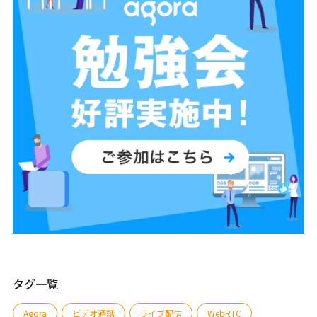
ービス、ライブ配信プラットフォーム、オンライン教育、遠隔医療、
さらにはライブコマース、オンラインゲーム、メタバース空間での交
流といった多種多様なサービスで活用され、その重要性はますます高
まっています。 この記事では上記のようなWebRTCを使って実現でき
ることだけでなく、代表的なWebRTC用プラットフォームの商用サー
ビスとそのメリットを含めてご紹介します。今後も様々なサービスで
活用が進むWebRTCを知って、ぜひ自社のサービス開発にお役立てく
ださい。
タグ一覧
Agora
ビデオ通話
ライブ配信
WebRTC