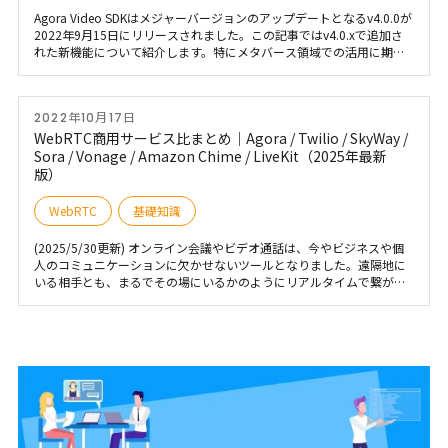
Agora Video SDKはメジャーバージョンのアップデートとなるv4.0.0が
2022年9月15日にリリースされました。この記事ではv4.0.xで追加さ
れた新機能について紹介します。特にメタバース領域での活用に期待
が持てるリリース内容となっています。 (リリースノートはこちら)
2022年10月17日
WebRTC商用サービス比まとめ｜Agora / Twilio / SkyWay /
Sora / Vonage / Amazon Chime / LiveKit（2025年最新
版）
WebRTC
基礎知識
(2025/5/30更新) オンライン会議やビデオ通話は、今やビジネスや個
人のコミュニケーションに欠かせないツールとなりました。遠隔地に
いる相手とも、まるでその場にいるかのようにリアルタイムで繋がれ
るこれらの体験は、私たちの働き方や暮らしを大きく変えています。
このようなリアルタイムコミュニケーションをWebブラウザ上で実現
する中核技術がWebRTCです。特別なソフトウェアのインストールを
必要とせず、Webサイトにアクセスするだけで利用できる手軽さが大
きな特徴です。長年にわたり開発と仕様策定が進められてきました
が、2021年にはW3CとIETFによって正式に標準化されました。これに
より、技術的な安定性やブラウザ間の互換性がさらに向上し、開発者
はより安心してWebRTCを様々なサービスへ組み込めるようになりま
した。 現在、WebRTCはオンライン会議システム、ビデオ/音声通話サ