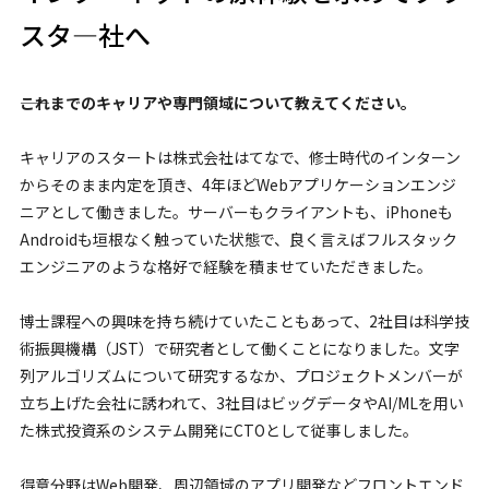
スタ―社へ
――これまでのキャリアや専門領域について教えてください。
キャリアのスタートは株式会社はてなで、修士時代のインターン
からそのまま内定を頂き、4年ほどWebアプリケーションエンジ
ニアとして働きました。サーバーもクライアントも、iPhoneも
Androidも垣根なく触っていた状態で、良く言えばフルスタック
エンジニアのような格好で経験を積ませていただきました。
博士課程への興味を持ち続けていたこともあって、2社目は科学技
術振興機構（JST）で研究者として働くことになりました。文字
列アルゴリズムについて研究するなか、プロジェクトメンバーが
立ち上げた会社に誘われて、3社目はビッグデータやAI/MLを用い
た株式投資系のシステム開発にCTOとして従事しました。
得意分野はWeb開発、周辺領域のアプリ開発などフロントエンド