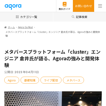
お問い合わせ
無料ガイド
カテゴリ一覧
記事検索
ホーム
Agora Go Real
メタバースプラットフォーム「cluster」エンジニア 倉井氏が語る、Agoraの強みと開発体
験
メタバースプラットフォーム「cluster」エン
ジニア 倉井氏が語る、Agoraの強みと開発体
験
公開日:
2023年04月11日
Agora
基礎知識
ライブ配信
メタバース