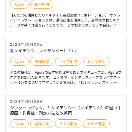
主な原因、かんたんな測定方法、そして改善のコツをわかりやすく解
Agora
技術動向
説します。
【AR/VRを活用したリアルタイム遠隔医療コラボレーション】 オンラ
インコラボレーションとは、通信技術を活用して、遠隔地の個人やグ
ループが共同作業を行うことです。 この概念には、ビデオ会議、イン
スタントメッセージング、コラボレーションソフトウェアなど、さま
ざまなデジタルコミュニケーションツールやプラットフォームが含ま
れます。目的は、地理的な制約を超えてリアルタイムでやり取りを行
2024年05月09日
い、情報を共有し、共同で問題を解決できる環境を促進することで
す。
低レイテンシ（レイテンシー）とは
Agora
基礎知識
ライブ配信
ビデオ通話
※この投稿は、Agoraの日本総代理店であるブイキューブが、Agoraブ
ログを翻訳した記事です。 ビデオや、インタラクティブなライブスト
リーミングについて学習している場合は、「低レイテンシストリーミ
ング」という用語に出くわしたことは間違いありません。この記事で
は、低レイテンシとは何か、なぜそれが重要なのか、さらに重要なの
はいつそれが重要なのかについて説明します。一方向のコンテンツ (映
2024年05月09日
画など) のオンデマンドストリーミングと、全員が同期している必要が
ある複数の関係者間のリアルタイムのやり取りのサポートとの間に
ジッター（ジッタ）とレイテンシー（レイテンシ）の違い｜
は、かなりの違いがあることを理解することが重要です。リアルタイ
原因・許容値・測定方法と改善策
ム通信 (RTC) の世界では、ストリーミング遅延の最小化がすべてで
す。
Agora
基礎知識
ライブ配信
ビデオ通話