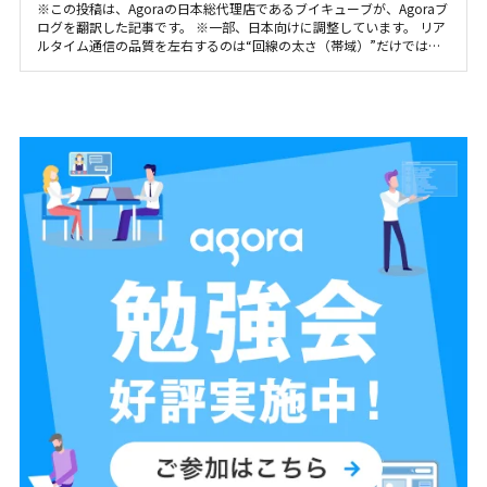
※この投稿は、Agoraの日本総代理店であるブイキューブが、Agoraブ
ログを翻訳した記事です。 ※一部、日本向けに調整しています。 リア
ルタイム通信の品質を左右するのは“回線の太さ（帯域）”だけではあ
りません。会議や通話、ライブ配信、オンラインゲームを快適にする
鍵は、ジッター（ジッタ）とレイテンシー（レイテンシ）です。 ジッ
ターは到着時間の“ばらつき”、レイテンシーは“応答までの遅れ”。似
て非なる指標で、どちらが崩れても音切れ・映像カクつき・操作遅延
が発生します。 本記事では、ジッターとレイテンシーの違いをわかり
やすく整理し、主な原因、用途別の許容値の目安、実務で使える測定
方法、そして今すぐできる改善策までを体系的に解説します。Web会
議・VoIP・配信・RTE（Real-Time Engagement）の品質改善にそのま
ま役立つ実践ガイドです。