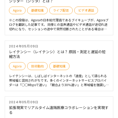
ジッター（ジッタ）とは？
Agora
基礎知識
ライブ配信
ビデオ通話
※この投稿は、Agoraの日本総代理店であるブイキューブが、Agoraブ
ログを翻訳した記事です。 同僚との音声通話やビデオ通話が途切れ途
切れになり、セッションの途中で突然切断されたことがある場合は、
インターネットのジッターが原因である可能性があります。通話のジ
ッターはユーザーのオンラインインタラクションを台無しにする可能
性があるため、開発者がアプリケーションを構築する際にジッターを
2024年05月09日
回避できるように理解することは重要な問題です。 では、ネットワー
クのジッターとは何ですか? さらに重要なことに、どうすればそれを
レイテンシー（レイテンシ）とは？ 原因・測定と遅延の短
減らすことができますか? この開発者向けジッターガイドでは、これ
縮方法
らの質問に答え、ユーザーの問題を調べて、ソリューションに移る前
に問題を完全に理解できるようにします。
Agora
技術動向
基礎知識
レイテンシーは、しばしばインターネットの「速度」として語られる
帯域幅と混同されがちです。多くのインターネットサービスプロバイ
ダーは「○○Mbpsで速い」「競合より30％速い」と帯域幅を強調しま
すが、体感の速さや操作の反応の速さは帯域幅だけでは決まりませ
ん。 正しくは、帯域幅＝一度に流せる量（道路の幅）、レイテンシ＝
最初のデータが届くまでの時間（目的地までの時間）という別の指標
2024年05月09日
です。道路がどれだけ広くても、目的地までの時間が長ければ到着は
遅いのと同じで、レイテンシは実効的な速さ（ページの表示開始やク
拡張現実でリアルタイム遠隔医療コラボレーションを実現す
リック後の応答）を支える一方で、しばしば上限を決めるボトルネッ
る
クになります。 本記事では、レイテンシーの意味、帯域幅との違い、