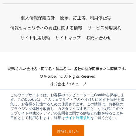
個人情報保護方針
開示、訂正等、利用停止等
情報セキュリティの認証に関する情報
サービス利用規約
サイト利用規約
サイトマップ
お問い合わせ
記載された会社名・商品名・製品名は、各社の登録商標または商標です。
© V-cube, Inc. All Rights Reserved.
株式会社ブイキューブ
Follow Us
このウェブサイトでは、お客様のコンピューターにCookieを保存しま
す。このCookieは、このウェブサイトでのやり取りに関する情報を収
集し、お客様を記憶するために使用されます。この情報は、お客様の
ブラウジング体験を改善し、カスタマイズすること、ならびにこのウ
ェブサイトや他のメディアの訪問者に関する解析と指標を得ることを
目的として利用されます。詳細は
サイト利用規約
をご覧ください。
理解しました
LINEで
URLを
ポスト
シェア
送る
コピー