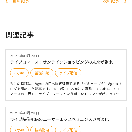
前の記事
次の記事
関連記事
2023年11月28日
ライブコマース：オンラインショッピングの未来が到来
Agora
基礎知識
ライブ配信
※この投稿は、Agoraの日本総代理店であるブイキューブが、Agoraブ
ログを翻訳した記事です。 ※一部、日本向けに調整しています。 eコ
マースの世界で、ライブコマースという新しいトレンドが起こってい
ます。ライブコマースとは、ライブ配信される映像の中で顧客が買い
物をする、新しいオンラインショッピングの形です。この新しいオン
ラインショッピングは、アジアではすでに大人気で、アメリカでも波
2023年11月28日
及し始めています。この記事では、ライブコマースとは何か、そして
それがあなたのビジネスにとってどのような意味を持つのかを探りま
ライブ映像配信のユーザーエクスペリエンスの最適化
す。
Agora
技術動向
ライブ配信