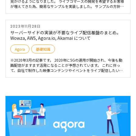
見かけるようになりました。 ライブコマースの開発を希望するお客様
が増えてきた為、簡易なサンプルを実装しました。 サンプルの方針と
して、フレームワークを使用すると移植しにくさがあると思いますの
で、各言語ベタでコーディングしています。 Githubに公開しています
2023年11月28日
サーバーサイドの実装が不要なライブ配信基盤のまとめ。
Wowza, AWS, Agora.io, Akamai について
Agora
基礎知識
※2020年3月の記事です。 2020年に5Gの運用が開始され、今後も動
画配信がますます活発になることが予想されています。 これに伴っ
て、自社で制作した映像コンテンツやイベントをライブ配信したいと
いうニーズがさらに高まるでしょう。 一方で、ライブ配信などを行う
には、サーバーサイドの実装をはじめ、様々なハードルがあります。
そこで、今回はサーバーサイドの実装が不要なライブ配信基盤サービ
スをご紹介します。