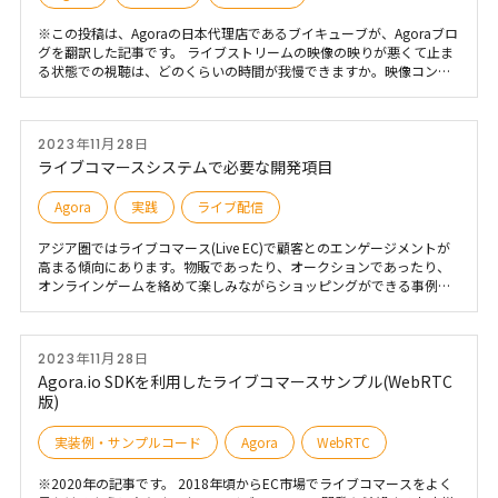
※この投稿は、Agoraの日本代理店であるブイキューブが、Agoraブロ
グを翻訳した記事です。 ライブストリームの映像の映りが悪くて止ま
る状態での視聴は、どのくらいの時間が我慢できますか。映像コンテ
ンツが重要視されている現在のデジタル環境では、ストリーミング映
像のクオリティーがユーザーエクスペリエンスに大きな影響を与えて
います。クオリティーの高いリアルタイムの映像配信サービスをユー
2023年11月28日
ザーに提供するにあたって、どの手段が取れそうですか。本記事では
ライブ映像配信のユーザーエクスペリエンスの最適化の方法について
ライブコマースシステムで必要な開発項目
ご紹介します。
Agora
実践
ライブ配信
アジア圏ではライブコマース(Live EC)で顧客とのエンゲージメントが
高まる傾向にあります。物販であったり、オークションであったり、
オンラインゲームを絡めて楽しみながらショッピングができる事例も
でています。又、ライブコマース視聴者の5割強が商品を購入したとい
うレポートもあります。物販ではありませんが、占いやオンラインサ
ロンもライブコマースと同様の機能が必要となります。 このブログで
2023年11月28日
はライブコマースシステムで必要となる機能一覧と実装方法、活用で
きるSDKやライブラリについて解説します。
Agora.io SDKを利用したライブコマースサンプル(WebRTC
版)
実装例・サンプルコード
Agora
WebRTC
※2020年の記事です。 2018年頃からEC市場でライブコマースをよく