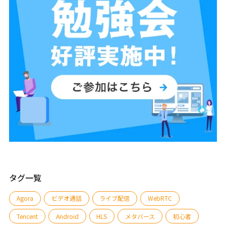
タグ一覧
Agora
ビデオ通話
ライブ配信
WebRTC
Tencent
Android
HLS
メタバース
初心者