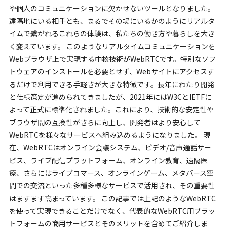
や個人のコミュニケーションに欠かせないツールとなりました。
遠隔地にいる相手とも、まるでその場にいるかのようにリアルタ
イムで繋がれるこれらの体験は、私たちの働き方や暮らしを大き
く変えています。 このようなリアルタイムコミュニケーションを
Webブラウザ上で実現する中核技術がWebRTCです。特別なソフ
トウェアのインストールを必要とせず、Webサイトにアクセスす
るだけで利用できる手軽さが大きな特徴です。長年にわたり開発
と仕様策定が進められてきましたが、2021年にはW3CとIETFに
よって正式に標準化されました。これにより、技術的な安定性や
ブラウザ間の互換性がさらに向上し、開発者はより安心して
WebRTCを様々なサービスへ組み込めるようになりました。 現
在、WebRTCはオンライン会議システム、ビデオ/音声通話サー
ビス、ライブ配信プラットフォーム、オンライン教育、遠隔医
療、さらにはライブコマース、オンラインゲーム、メタバース空
間での交流といった多種多様なサービスで活用され、その重要性
はますます高まっています。 この記事では上記のようなWebRTC
を使って実現できることだけでなく、代表的なWebRTC用プラッ
トフォームの商用サービスとそのメリットを含めてご紹介しま