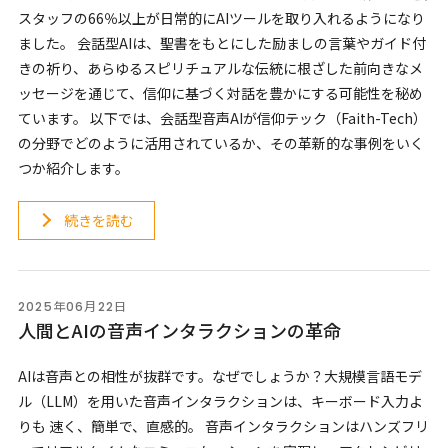
スタッフの66％以上が日常的にAIツールを取り入れるようになり
ました。 会話型AIは、聖書をもとにした励ましの言葉やガイド付
きの祈り、あらゆるスピリチュアルな伝統に根ざした前向きなメ
ッセージを通じて、信仰に基づく対話を豊かにする可能性を秘め
ています。 以下では、会話型音声AIが信仰テック（Faith-Tech）
の分野でどのように活用されているか、その革新的な事例をいく
つか紹介します。
続きを読む
2025年06月22日
人間とAIの音声インタラクションの革命
AIは音声との相性が抜群です。なぜでしょうか？大規模言語モデ
ル（LLM）を用いた音声インタラクションは、キーボード入力よ
りも 速く、簡単で、直感的。 音声インタラクションはハンズフリ