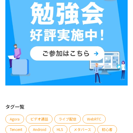
タグ一覧
Agora
ビデオ通話
ライブ配信
WebRTC
Tencent
Android
HLS
メタバース
初心者