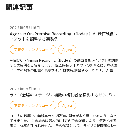
関連記事
2022年05月16日
Agora.io On-Premise Recording（Nodejs）の 録画映像レ
イアウトを調整する実装例
実装例・サンプルコード
Agora
今回はOn-Premise Recording（Nodejs）の録画映像レイアウトを調整
する実装例をご紹介します。 録画映像レイアウトの調整とは、各入室
ユーザの映像の配置と表示サイズ(縦横)を調整することです。 入室拠
点数ごとにレイアウトを変更させることができます。 現在、On-
Premise Recording（Nodejs）については、以下のサンプルが用意さ
れています。 こちらのサンプルコードを使って録画映像レイアウトを
2022年05月16日
調整してみます。 https://github.com/AgoraIO/Basic-
Recording/tree/master/On-Premise-Recording-Nodejs Githubに公開
ライブ会場のステージに複数の視聴者を投影するサンプル
しています。 ※変更したプログラムソースのみになりますので、元サ
ンプルをダウンロードしそこに上書きしてください。
実装例・サンプルコード
Agora
コロナの影響で、無観客ライブ配信の開催が多く見られるようになっ
てきました。 この場合は基本的に1方向での配信になり、演者と視聴
者の一体感が生まれません。 その代替として、ライブの視聴者の映像