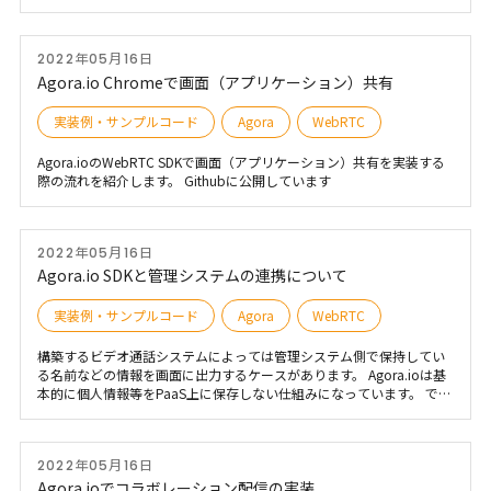
をステージ上の壁に投影するケースが生まれてきました。 この記事で
はそのシステムを簡易に実現できるサンプルコードについて解説しま
す。 このシステム名”FanWall”と呼んだりしています。 サンプルはこ
2022年05月16日
ちら
Agora.io Chromeで画面（アプリケーション）共有
実装例・サンプルコード
Agora
WebRTC
Agora.ioのWebRTC SDKで画面（アプリケーション）共有を実装する
際の流れを紹介します。 Githubに公開しています
2022年05月16日
Agora.io SDKと管理システムの連携について
実装例・サンプルコード
Agora
WebRTC
構築するビデオ通話システムによっては管理システム側で保持してい
る名前などの情報を画面に出力するケースがあります。 Agora.ioは基
本的に個人情報等をPaaS上に保存しない仕組みになっています。 で
は、どのように保持している情報を連動させるかを解説します。
2022年05月16日
Agora.ioでコラボレーション配信の実装