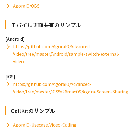
AgoraIO/OBS
モバイル画面共有のサンプル
[Android]
https://github.com/AgoraIO/Advanced-
Video/tree/master/Android/sample-switch-external-
video
[iOS]
https://github.com/AgoraIO/Advanced-
Video/tree/master/iOS%26macOS/Agora-Screen-Sharing
CallKitのサンプル
AgoraIO-Usecase/Video-Calling