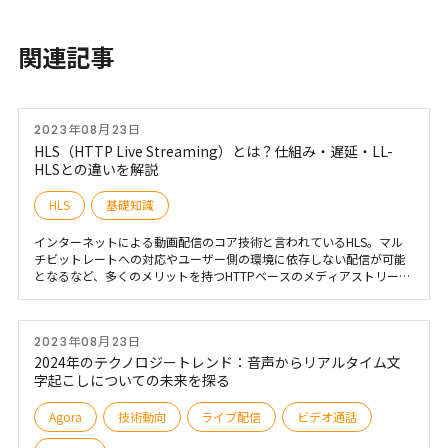
関連記事
2023年08月23日
HLS（HTTP Live Streaming）とは？仕組み・遅延・LL-
HLSとの違いを解説
HLS
基礎知識
インターネットによる動画配信のコア技術と言われているHLS。マル
チビットレートへの対応やユーザー側の環境に依存しない配信が可能
となるなど、多くのメリットを持つHTTPベースのメディアストリーミ
ングプロトコルです。 今回は、オンデマンド配信やライブ配信を手掛
けるユーザーなら知っておきたいHLSの概要や課題などについて詳し
く解説いたします。
2023年08月23日
2024年のテクノロジートレンド：音声からリアルタイム文
字起こしについての未来を探る
Agora
技術動向
ライブ配信
ビデオ通話