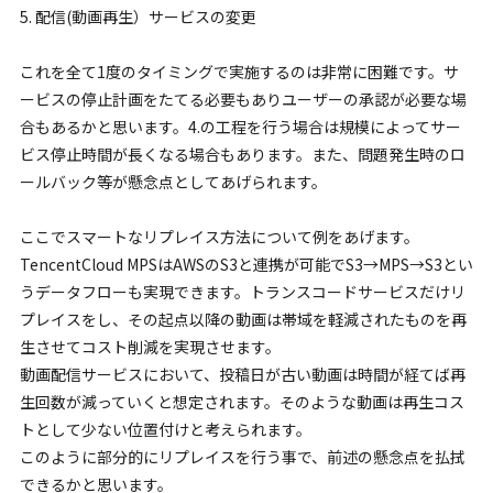
5. 配信(動画再生）サービスの変更
これを全て1度のタイミングで実施するのは非常に困難です。サ
ービスの停止計画をたてる必要もありユーザーの承認が必要な場
合もあるかと思います。4.の工程を行う場合は規模によってサー
ビス停止時間が長くなる場合もあります。また、問題発生時のロ
ールバック等が懸念点としてあげられます。
ここでスマートなリプレイス方法について例をあげます。
TencentCloud MPSはAWSのS3と連携が可能でS3→MPS→S3とい
うデータフローも実現できます。トランスコードサービスだけリ
プレイスをし、その起点以降の動画は帯域を軽減されたものを再
生させてコスト削減を実現させます。
動画配信サービスにおいて、投稿日が古い動画は時間が経てば再
生回数が減っていくと想定されます。そのような動画は再生コス
トとして少ない位置付けと考えられます。
このように部分的にリプレイスを行う事で、前述の懸念点を払拭
できるかと思います。