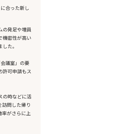
スに合った新し
ムの発足や増員
で機密性が高い
ました。
「会議室」の要
の許可申請もス
スの時などに活
を訪問した帰り
働率がさらに上