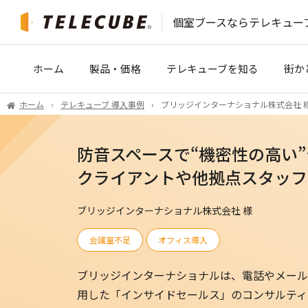
個室ブースなら
テレキュー
ホーム
製品・価格
テレキューブを知る
街か
ホーム
テレキューブ 導入事例
ブリッジインターナショナル株式会社 
テレキューブクール
開発ストーリー
防音スペースで“機密性の高い
6人用テレキューブ
導入事例
クライアントや他拠点スタッフ
サブスクプラン（サブスクリプション）
オフィス環境改善のコツ
オフィスレイアウト
会議室が足りない！を解決
ブリッジインターナショナル株式会社 様
稼働率がわかるレポート
［マンガ］テレキューブを体験
会議室不足
オフィス導入
チャネル テレキューブ
ブリッジインターナショナルは、電話やメール
用した「インサイドセールス」のコンサルティ