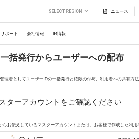
SELECT REGION
ニュース
Global Website (English)
サポート
会社情報
IR情報
JAPAN (日本語)
USA (English)
の一括発行からユーザーへの配布
THAILAND (Thai)
INDONESIA (Bahasa)
管理者としてユーザーIDの一括発行と権限の付与、利用者への共有方
TAIWAN(繁體)
 マスターアカウントをご確認ください
BEからお伝えしているマスターアカウントまたは、お客様で作成した利用者