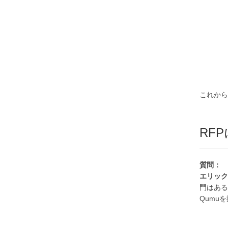
これから
RF
質問：
エリッ
門はある
Qumu