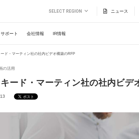
SELECT REGION
ニュース
Global Website (English)
サポート
会社情報
IR情報
JAPAN (日本語)
USA (English)
キード・マーティン社の社内ビデオ構築のRFP
THAILAND (Thai)
画の活用
INDONESIA (Bahasa)
キード・マーティン社の社内ビデオ
TAIWAN(繁體)
.13