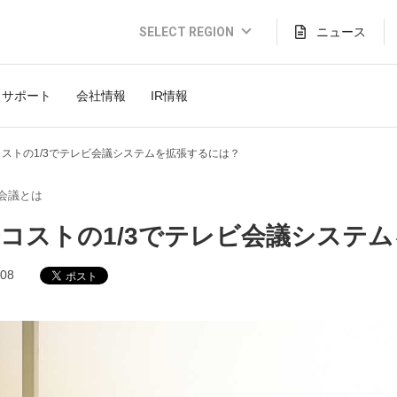
SELECT REGION
ニュース
Global Website (English)
サポート
会社情報
IR情報
JAPAN (日本語)
USA (English)
コストの1/3でテレビ会議システムを拡張するには？
THAILAND (Thai)
会議とは
INDONESIA (Bahasa)
コストの1/3でテレビ会議システ
TAIWAN(繁體)
.08