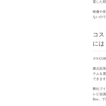
置した部
映像や音
ないので
コス
には
※V-C
拠点拡張
テムを選
できます
弊社ブイ
レビ会議
Box」