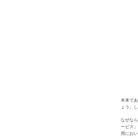
本来であ
ょう。し
なぜなら
ービス」
用におい