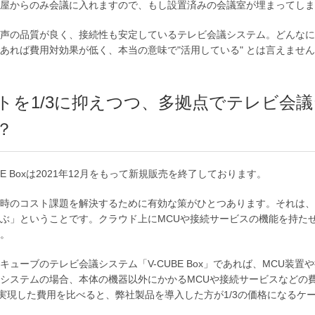
屋からのみ会議に入れますので、もし設置済みの会議室が埋まってしま
声の品質が良く、接続性も安定しているテレビ会議システム。どんなに
あれば費用対効果が低く、本当の意味で"活用している" とは言えませ
トを1/3に抑えつつ、多拠点でテレビ会
？
UBE Boxは2021年12月をもって新規販売を終了しております。
時のコスト課題を解決するために有効な策がひとつあります。それは、
ぶ」ということです。クラウド上にMCUや接続サービスの機能を持た
。
キューブのテレビ会議システム「V-CUBE Box」であれば、MCU装
システムの場合、本体の機器以外にかかるMCUや接続サービスなどの費
で実現した費用を比べると、弊社製品を導入した方が1/3の価格になるケ