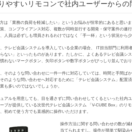
りやすいリモコンで社内ユーザーからの
の方は「業務の負荷を軽減したい」というお悩みが恒常的にあると思いま
策、コンプライアンス対応、複数が同時並行する開発・保守案件の遂行
、人員は必ずしも増員されるわけではなく「手一杯」という状況から少
、テレビ会議システムを導入している企業の場合、 IT担当部門に利用
らない」といったものがあります。たしかに、よくあるテレビ会議シス
慣れないマークボタン、矢印ボタンや数字ボタンがびっしり並んでおり
、そのような問い合わせに一件一件に対応していては、時間と手間ばか
そのような問い合わせへ対応するために「テレビ会議システム」配置済
業も多いのではないでしょうか。
ニュアルを用意しても、目を通さずに問い合わせしてくるといった社内
ーブが提供している次世代テレビ会議システム 「V-CUBE Box」
、初めて使う方でも直感的に操作いただけます。
操作方法に関する問い合わせの数が減
当てられますし、操作が簡単で馴染み