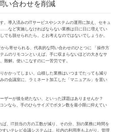
問い合わせを削減
す。導入済みのITサービスやシステムの運用に加え、セキュ
……など実施しなければならない業務は日に日に増えてい
しでも脱せられたら、とお考えなのではないでしょうか。
者から寄せられる、代表的な問い合わせのひとつに 「操作方
テムのリモコンといえば、手に収まらないほどの大きなサ
、難解。使いこなすのに一苦労です。
りかかってしまい、山積した業務はいつまでたっても減り
みの会議室に、ラミネート加工した「マニュアル」を置い
ユーザーが後を絶たない、といった課題はありませんか？
のリモコンなら、手のひらサイズでボタン数を最小限に抑えてい
れば、IT担当の方の工数が減り、その分、別の業務に時間を
やすいテレビ会議システムは、社内の利用率も上がり、管理