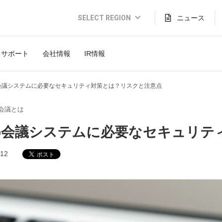
SELECT REGION
ニュース
Global Website (English)
サポート
会社情報
IR情報
JAPAN (日本語)
USA (English)
b会議システムに必要なセキュリティ対策とは？リスクと注意点
THAILAND (Thai)
会議とは
INDONESIA (Bahasa)
b会議システムに必要なセキュリテ
TAIWAN(繁體)
.12