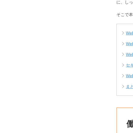
に、しっ
そこで本
W
W
W
セ
W
ま