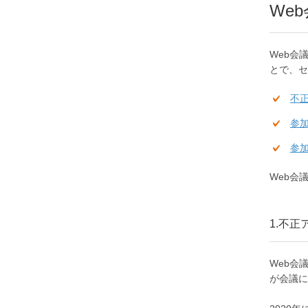
We
Web会
とで、セ
不
参
参
Web会
1.不
Web会
が会議に