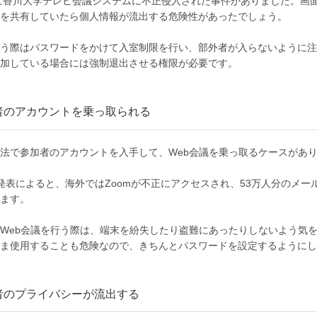
年に香川大学テレビ会議システムに不正侵入された事件がありました。
を共有していたら個人情報が流出する危険性があったでしょう。
う際はパスワードをかけて入室制限を行い、部外者が入らないように注
加している場合には強制退出させる権限が必要です。
加者のアカウントを乗っ取られる
法で参加者のアカウントを入手して、Web会議を乗っ取るケースがあ
発表によると、海外ではZoomが不正にアクセスされ、53万人分のメ
ます。
Web会議を行う際は、端末を紛失したり盗難にあったりしないよう気を
ま使用することも危険なので、きちんとパスワードを設定するようにし
加者のプライバシーが流出する