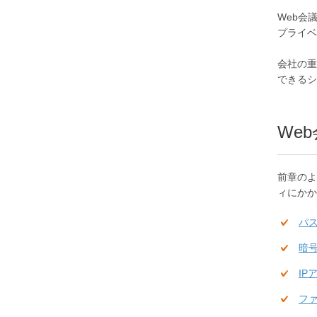
Web会
プライベ
会社の重
できるシ
We
前章のよ
ィにかか
パ
暗
IP
フ