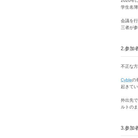
2020
学生名簿
会議を行
三者が参
2.参
不正な方
Cyble
の
起きてい
外出先で
ルトのま
3.参