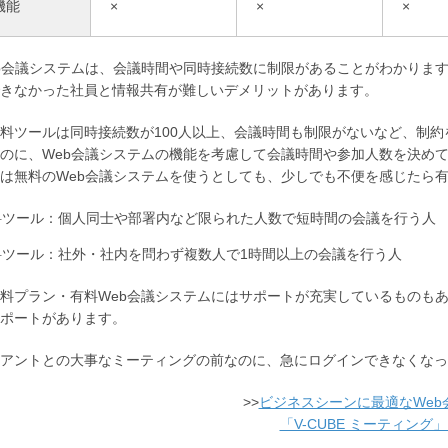
機能
×
×
×
b会議システムは、会議時間や同時接続数に制限があることがわかりま
きなかった社員と情報共有が難しいデメリットがあります。
料ツールは同時接続数が100人以上、会議時間も制限がないなど、制
のに、Web会議システムの機能を考慮して会議時間や参加人数を決め
は無料のWeb会議システムを使うとしても、少しでも不便を感じたら
料ツール：個人同士や部署内など限られた人数で短時間の会議を行う人
料ツール：社外・社内を問わず複数人で1時間以上の会議を行う人
料プラン・有料Web会議システムにはサポートが充実しているものもありま
ポートがあります。
アントとの大事なミーティングの前なのに、急にログインできなくなった
>>
ビジネスシーンに最適なWeb
「V-CUBE ミーティング