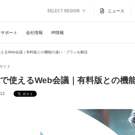
SELECT REGION
ニュース
Global Website (English)
サポート
会社情報
IR情報
JAPAN (日本語)
USA (English)
使えるWeb会議｜有料版との機能の違い・プランを解説
THAILAND (Thai)
ガイド
INDONESIA (Bahasa)
で使えるWeb会議｜有料版との機
TAIWAN(繁體)
.12