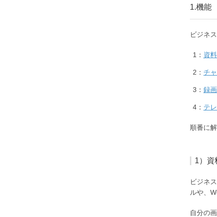
1.機能
ビジネス
資料
チャ
録画
テレ
順番に解
1）
ビジネス
ルや、W
自分の画