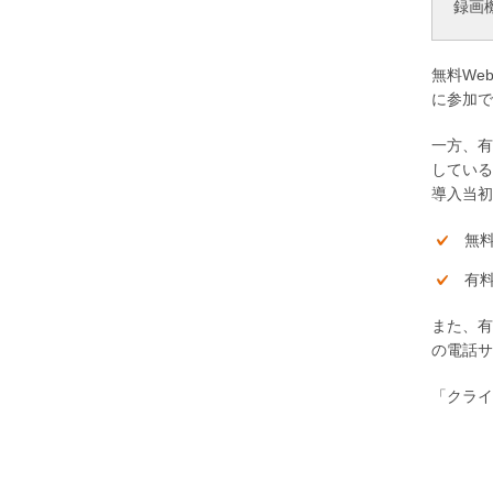
録画
無料We
に参加で
一方、有
している
導入当初
無
有
また、有
の電話サ
「クライ