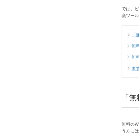
では、ビ
議ツール
「
無
無
ま
「無
無料のW
う方には