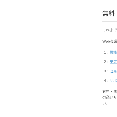
無料
これまで
Web会
機能
安定
セキ
サポ
有料・無
の高いサ
い。