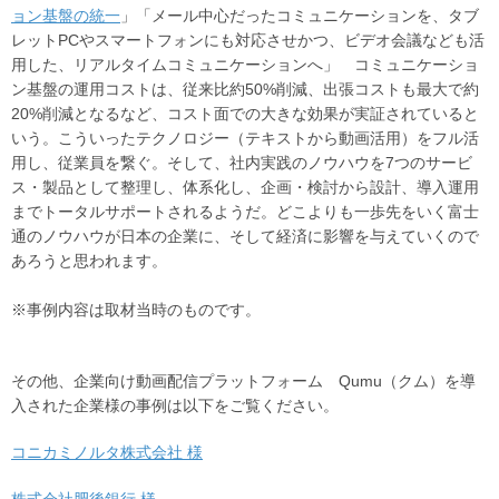
ョン基盤の統一
」「メール中心だったコミュニケーションを、タブ
レットPCやスマートフォンにも対応させかつ、ビデオ会議なども活
用した、リアルタイムコミュニケーションへ」 コミュニケーショ
ン基盤の運用コストは、従来比約50%削減、出張コストも最大で約
20%削減となるなど、コスト面での大きな効果が実証されていると
いう。こういったテクノロジー（テキストから動画活用）をフル活
用し、従業員を繋ぐ。そして、社内実践のノウハウを7つのサービ
ス・製品として整理し、体系化し、企画・検討から設計、導入運用
までトータルサポートされるようだ。どこよりも一歩先をいく富士
通のノウハウが日本の企業に、そして経済に影響を与えていくので
あろうと思われます。
※事例内容は取材当時のものです。
その他、企業向け動画配信プラットフォーム Qumu（クム）を導
入された企業様の事例は以下をご覧ください。
コニカミノルタ株式会社 様