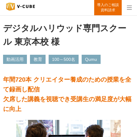
導入のご相談
資料請求
デジタルハリウッド専門スクー
ル 東京本校 様
動画活用
教育
100～500名
Qumu
年間720本 クリエイター養成のための授業を全
て録画し配信
欠席した講義を視聴でき受講生の満足度が大幅
に向上