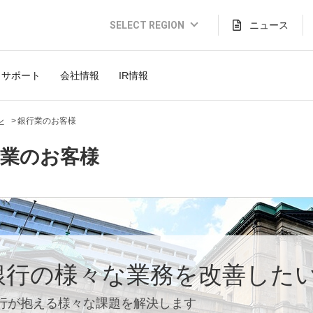
SELECT REGION
ニュース
Global Website (English)
サポート
会社情報
IR情報
JAPAN (日本語)
USA (English)
ン
銀行業のお客様
THAILAND (Thai)
行業のお客様
INDONESIA (Bahasa)
TAIWAN(繁體)
銀行の様々な業務を改善した
行が抱える様々な課題を解決します