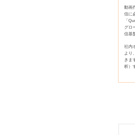
動画作
信に
「Qu
グロ
信基
社内
より
きま
析）