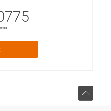
0775
:00
せ
先頭へ戻る