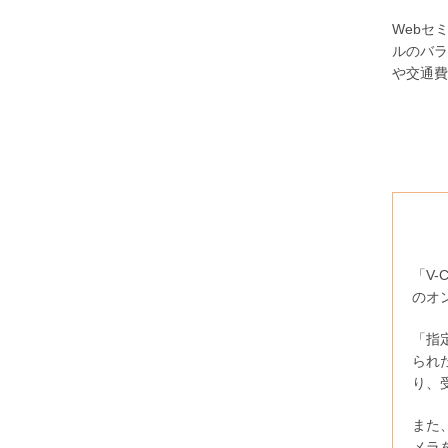
Webセ
ルのバラ
や交通費
「V
のオ
「指
られ
り、
また
メラ