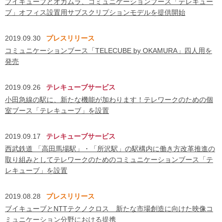
ブイキューブとオカムラ、コミュニケーションブース「テレキュー
ブ」オフィス設置用サブスクリプションモデルを提供開始
2019.09.30
プレスリリース
コミュニケーションブース「TELECUBE by OKAMURA」四人用を
発売
2019.09.26
テレキューブサービス
小田急線の駅に、新たな機能が加わります！テレワークのための個
室ブース「テレキューブ」を設置
2019.09.17
テレキューブサービス
西武鉄道 「高田馬場駅」・「所沢駅」の駅構内に働き方改革推進の
取り組みとしてテレワークのためのコミュニケーションブース「テ
レキューブ」を設置
2019.08.28
プレスリリース
ブイキューブとNTTテクノクロス 新たな市場創造に向けた映像コ
ミュニケーション分野における提携