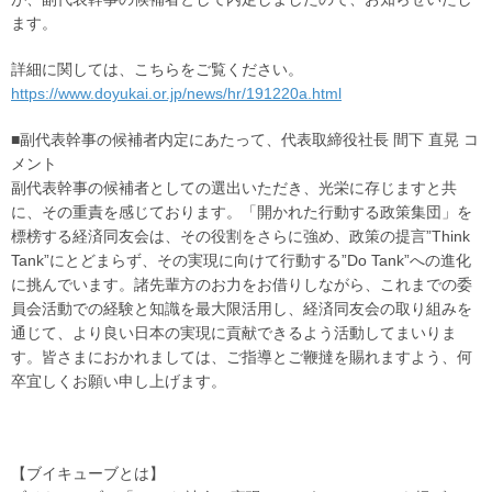
ます。
詳細に関しては、こちらをご覧ください。
https://www.doyukai.or.jp/news/hr/191220a.html
■副代表幹事の候補者内定にあたって、代表取締役社長 間下 直晃 コ
メント
副代表幹事の候補者としての選出いただき、光栄に存じますと共
に、その重責を感じております。「開かれた行動する政策集団」を
標榜する経済同友会は、その役割をさらに強め、政策の提言”Think
Tank”にとどまらず、その実現に向けて行動する”Do Tank”への進化
に挑んでいます。諸先輩方のお力をお借りしながら、これまでの委
員会活動での経験と知識を最大限活用し、経済同友会の取り組みを
通じて、より良い日本の実現に貢献できるよう活動してまいりま
す。皆さまにおかれましては、ご指導とご鞭撻を賜れますよう、何
卒宜しくお願い申し上げます。
【ブイキューブとは】