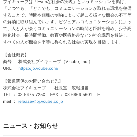
ブイキューブは「Evenな社会の実現」というミッションを掲げ、
「いつでも」「どこでも」コミュニケーションが取れる環境を整備
することで、時間や距離の制約によって起こる様々な機会の不平等
の解消に取り組んでいます。ビジュアルコミュニケーションによっ
て、人と人が会うコミュニケーションの時間と距離を縮め、少子高
齢化社会、長時間労働、教育や医療格差などの社会課題を解決し、
すべての人が機会を平等に得られる社会の実現を目指します。
【
会社概要
】
商号
：
株式会社ブイキューブ（V-cube, Inc.）
URL
：
https://jp.vcube.com/
【報道関係のお問い合わせ先】
株式会社ブイキューブ 社長室 広報担当
TEL ： 03-5475-7250 FAX ： 03-6866-5601 E-
mail ：
release@pj.vcube.co.jp
ニュース・お知らせ